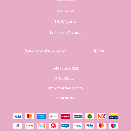
Contacto
Info&Ayuda
Paleta de Colores
543765021824
3765021824
info@fiezdeco.com
Alberdi 894