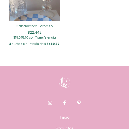
Candelabro Tornasol
$22.442
$19.075,70
con
Transferencia
3
cuotas sin interés de
$7480,67
Inicio
Productos