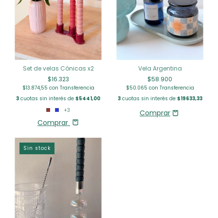
Set de velas Cónicas x2
Vela Argentina
$16.323
$58.900
$13.874,55
con
Transferencia
$50.065
con
Transferencia
3
cuotas sin interés de
$5441,00
3
cuotas sin interés de
$19633,33
+3
Comprar
Sin stock