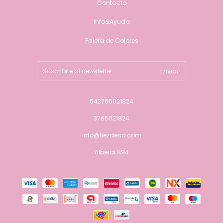
Contacto
Info&Ayuda
Paleta de Colores
543765021824
3765021824
info@fiezdeco.com
Alberdi 894