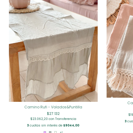
Ca
Camino Rufi - Volados&Puntilla
$27.132
$1
$23.062,20
con
Transferencia
3
cuot
3
cuotas sin interés de
$9044,00
+1