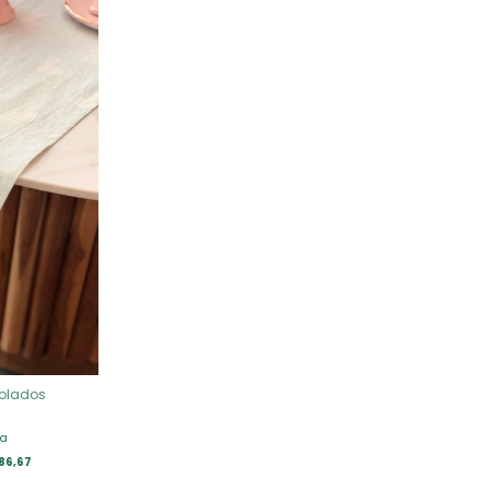
olados
ia
86,67