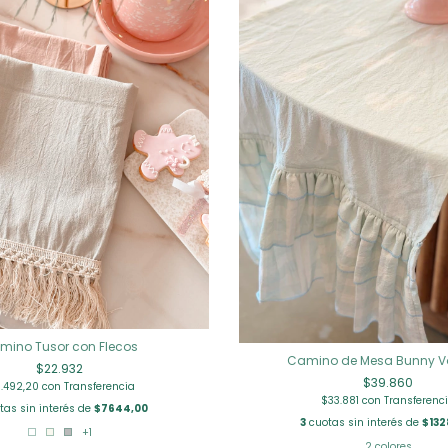
mino Tusor con Flecos
Camino de Mesa Bunny V
$22.932
$39.860
9.492,20
con
Transferencia
$33.881
con
Transferenc
as sin interés de
$7644,00
3
cuotas sin interés de
$132
+1
2 colores