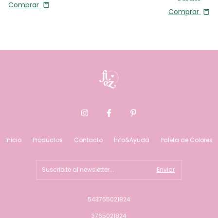
Comprar
Comprar
Inicio
Productos
Contacto
Info&Ayuda
Paleta de Colores
543765021824
3765021824