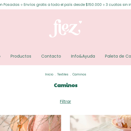
adas ⟡ Envíos gratis a todo el país desde $150.000 ⟡ 3 cuotas sin interés
o
Productos
Contacto
Info&Ayuda
Paleta de Co
Inicio
.
Textiles
.
Caminos
Caminos
Filtrar