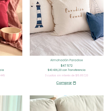
Almohadón Paradise
$47.572
cia
$40.436,20
con
Transferencia
.445
3
cuotas sin interés de
$15.857,33