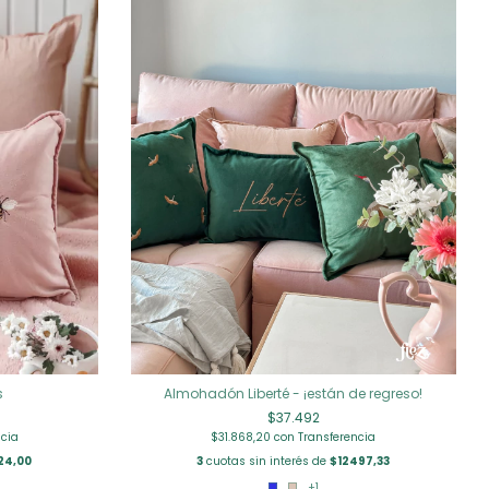
s
Almohadón Liberté - ¡están de regreso!
$37.492
ncia
$31.868,20
con
Transferencia
24,00
3
cuotas sin interés de
$12497,33
+1