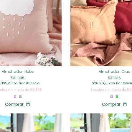
Almohadón Nube
Almohadón Ciao
$31.995
$31.335
7.195,75
con
Transferencia
$26.634,75
con
Transferen
otas sin interés de
$10.665
3
cuotas sin interés de
$10
Comprar
Comprar