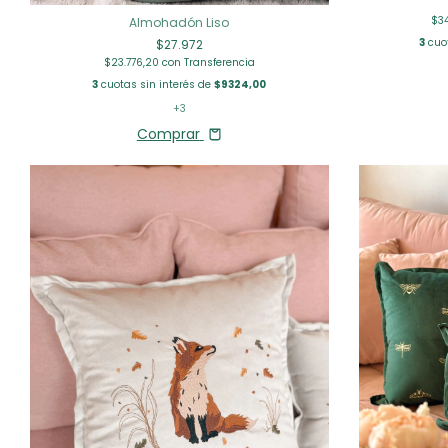
$3
Almohadón Liso
3
cuot
$27.972
$23.776,20
con
Transferencia
3
cuotas sin interés de
$9324,00
+3
Comprar