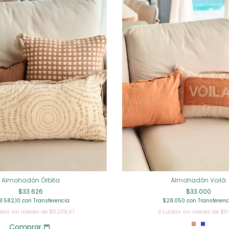
Almohadón Órbita
Almohadón Voilà
$33.626
$33.000
8.582,10
con
Transferencia
$28.050
con
Transferenc
tas sin interés de
$11.208,67
3
cuotas sin interés de
$11