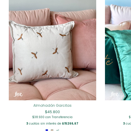
Almohadón Garcitas
$45.800
$38.930
con
Transferencia
$
3
cuotas sin interés de
$15266,67
3
cuo
+1