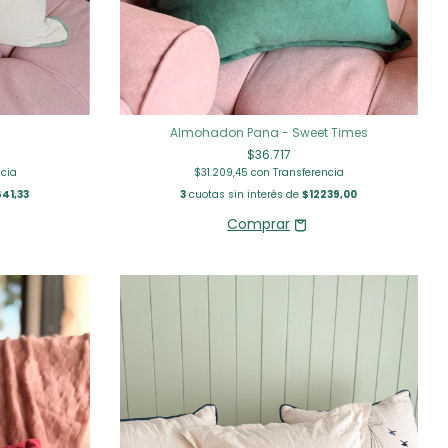
Almohadon Pana - Sweet Times
$36.717
ncia
$31.209,45
con
Transferencia
41,33
3
cuotas sin interés de
$12239,00