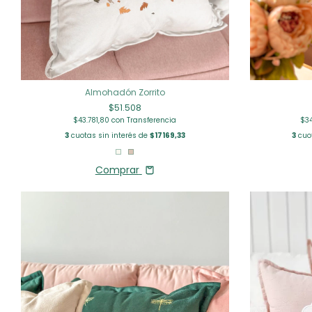
Almohadón Zorrito
$51.508
$43.781,80
con
Transferencia
$3
3
cuotas sin interés de
$17169,33
3
cuot
Comprar