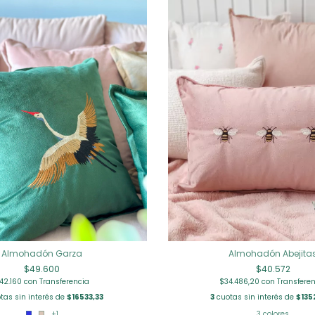
Almohadón Garza
Almohadón Abejita
$49.600
$40.572
42.160
con
Transferencia
$34.486,20
con
Transfere
tas sin interés de
$16533,33
3
cuotas sin interés de
$135
+1
3 colores