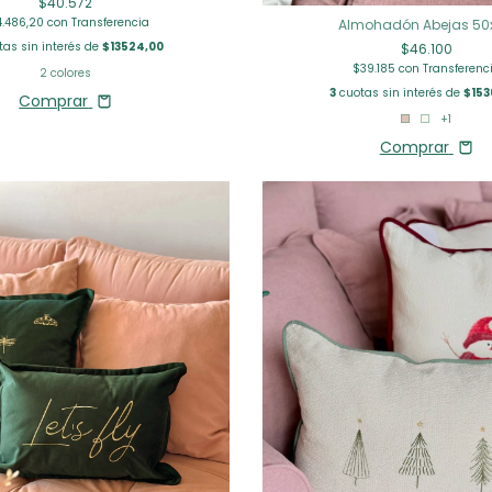
$40.572
4.486,20
con
Transferencia
Almohadón Abejas 50
as sin interés de
$13524,00
$46.100
$39.185
con
Transferenc
2 colores
3
cuotas sin interés de
$153
Comprar
+1
Comprar