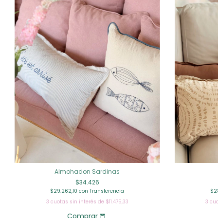
Almohadon Sardinas
$34.426
$29.262,10
con
Transferencia
$2
3
cuotas sin interés de
$11.475,33
3
cuo