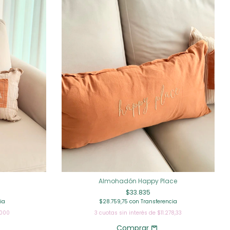
Almohadón Happy Place
$33.835
ia
$28.759,75
con
Transferencia
.000
3
cuotas sin interés de
$11.278,33