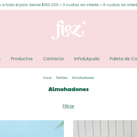
otas sin interés ⟡ 6 cuotas sin interés desde $200.000 ⟡ 15% OFF transfer
o
Productos
Contacto
Info&Ayuda
Paleta de Co
Inicio
.
Textiles
.
Almohadones
Almohadones
Filtrar