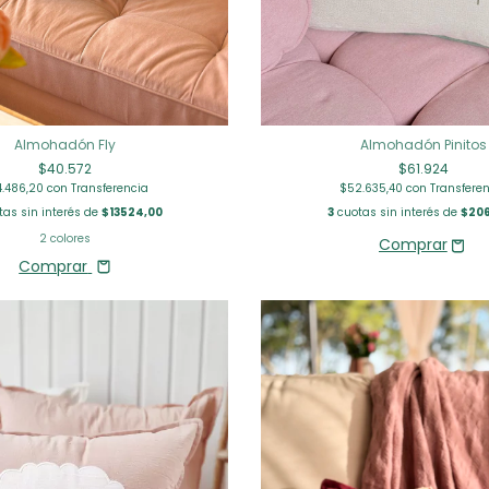
Almohadón Fly
Almohadón Pinitos
$40.572
$61.924
4.486,20
con
Transferencia
$52.635,40
con
Transfere
as sin interés de
$13524,00
3
cuotas sin interés de
$206
2 colores
Comprar