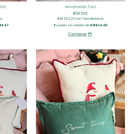
x50
Almohadón Faro
$56.532
ia
$48.052,20
con
Transferencia
66,67
3
cuotas sin interés de
$18844,00