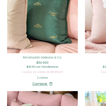
Almohadón Libélulas & Co.
$50.600
$43.010
con
Transferencia
$2
3
cuotas sin interés de
$16.866,67
3
cu
2 colores
Comprar