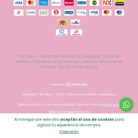
Fiez Deco – Tienda de decoración y regalos. Tazas de
cerámica, floreros, velas, aromas y decoración pastel en
Posadas. Envíos a todo el país.
Copyright Fiez Deco - 2026. Todos los derechos reservados.
Defensa de las y los consumidores. Para reclamos
ingresá acá.
Botón de arrepentimiento
Al navegar por este sitio
aceptás el uso de cookies
para
agilizar tu experiencia de compra.
Entendido