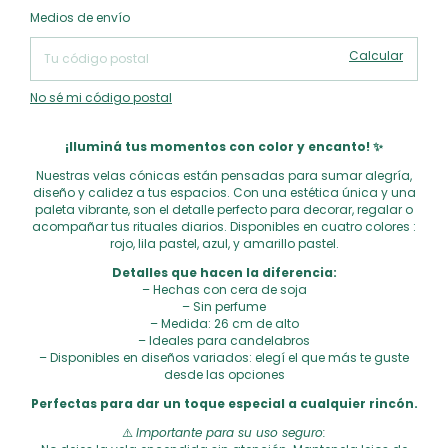
Cambiar CP
Entregas para el CP:
Medios de envío
Calcular
No sé mi código postal
¡Iluminá tus momentos con color y encanto! ✨
Nuestras velas cónicas están pensadas para sumar alegría,
diseño y calidez a tus espacios. Con una estética única y una
paleta vibrante, son el detalle perfecto para decorar, regalar o
acompañar tus rituales diarios. Disponibles en cuatro colores :
rojo, lila pastel, azul, y amarillo pastel.
Detalles que hacen la diferencia:
– Hechas con cera de soja
– Sin perfume
– Medida: 26 cm de alto
– Ideales para candelabros
– Disponibles en diseños variados: elegí el que más te guste
desde las opciones
Perfectas para dar un toque especial a cualquier rincón.
⚠️
Importante para su uso seguro: