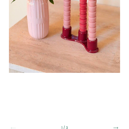
1
/
3