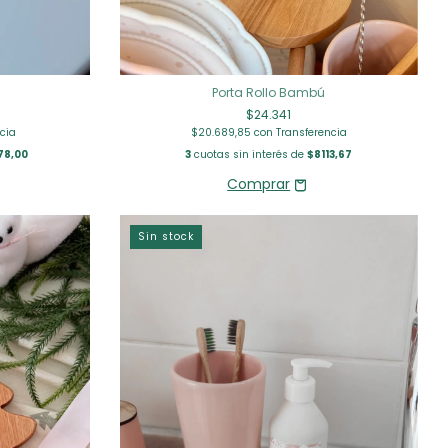
Porta Rollo Bambú
$24.341
cia
$20.689,85
con
Transferencia
78,00
3
cuotas sin interés de
$8113,67
Sin stock