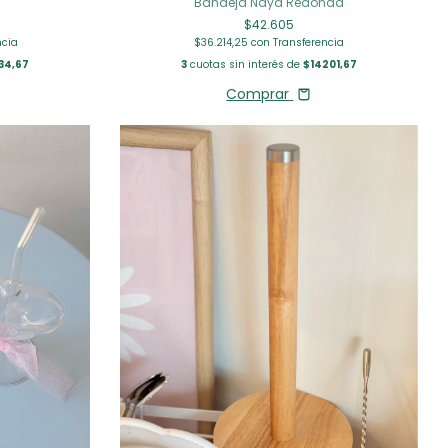
Bandeja Naya Redonda
$42.605
ncia
$36.214,25
con
Transferencia
34,67
3
cuotas sin interés de
$14201,67
Comprar