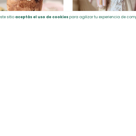
ste sitio
aceptás el uso de cookies
para agilizar tu experiencia de com
Pie de torta Flor
Tabla Flora
$27.164
$18.490
3.089,40
con
Transferencia
$15.716,50
con
Transferen
tas sin interés de
$9.054,67
3
cuotas sin interés de
$6.1
Sin stock