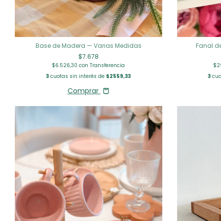
Base de Madera — Varias Medidas
Fanal d
$7.678
$6.526,30
con
Transferencia
$2
3
cuotas sin interés de
$2559,33
3
cuo
Comprar