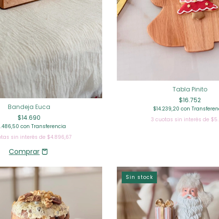
Tabla Pinito
$16.752
Bandeja Euca
$14.239,20
con
Transferen
$14.690
3
cuotas sin interés de
$5
2.486,50
con
Transferencia
tas sin interés de
$4.896,67
Sin stock