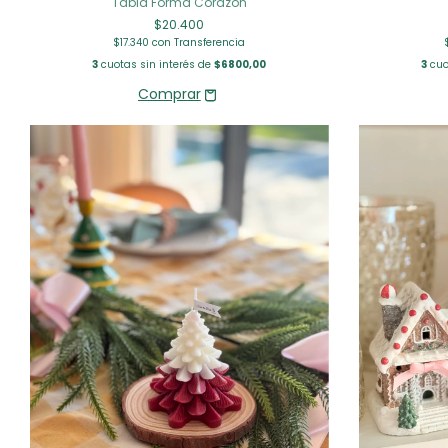
Tabla Forma Corazón
$20.400
$17.340
con
Transferencia
3
cuotas sin interés de
$6800,00
3
cuo