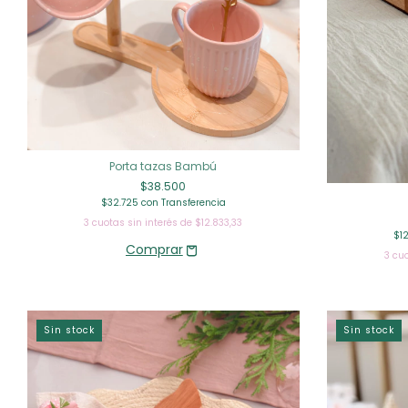
Porta tazas Bambú
$38.500
$32.725
con
Transferencia
3
cuotas sin interés de
$12.833,33
$1
3
cuo
Sin stock
Sin stock