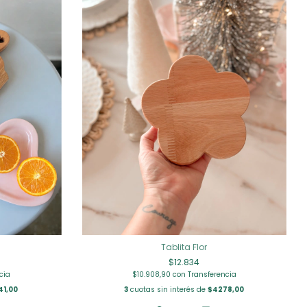
Tablita Flor
$12.834
cia
$10.908,90
con
Transferencia
41,00
3
cuotas sin interés de
$4278,00