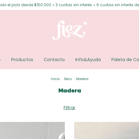
0 ⟡ 3 cuotas sin interés ⟡ 6 cuotas sin interés desde $200.000 ⟡ 15% OFF 
o
Productos
Contacto
Info&Ayuda
Paleta de Co
Inicio
.
Deco
.
Madera
Madera
Filtrar