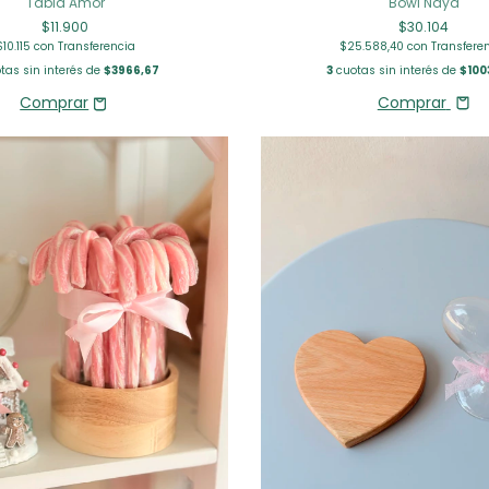
Tabla Amor
Bowl Naya
$11.900
$30.104
$10.115
con
Transferencia
$25.588,40
con
Transfere
tas sin interés de
$3966,67
3
cuotas sin interés de
$100
Comprar