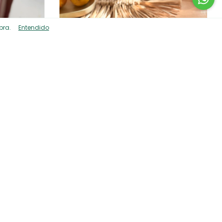
pra.
Entendido
Tabla para quesos Ardesia
$31.933
cia
$27.143,05
con
Transferencia
63,33
3
cuotas sin interés de
$10.644,33
Sin stock