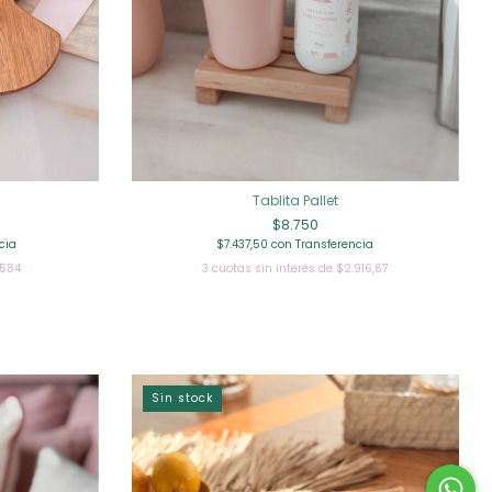
Tablita Pallet
$8.750
cia
$7.437,50
con
Transferencia
.584
3
cuotas sin interés de
$2.916,67
Sin stock