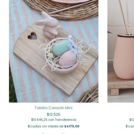
Tablita Corazón Mini
$12.525
$1
$10.646,25
con
Transferencia
3
cuo
3
cuotas sin interés de
$4175,00