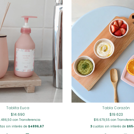
Tablita Euca
Tabla Corazón
$14.690
$19.623
2.486,50
con
Transferencia
$16.679,55
con
Transferen
tas sin interés de
$4896,67
3
cuotas sin interés de
$65