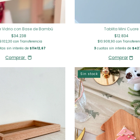
e Vidrio con Base de Bambú
Tablita Mini Cuore
$34.238
$12.834
9.102,30
con
Transferencia
$10.908,90
con
Transferen
tas sin interés de
$11412,67
3
cuotas sin interés de
$42
Comprar
Sin stock