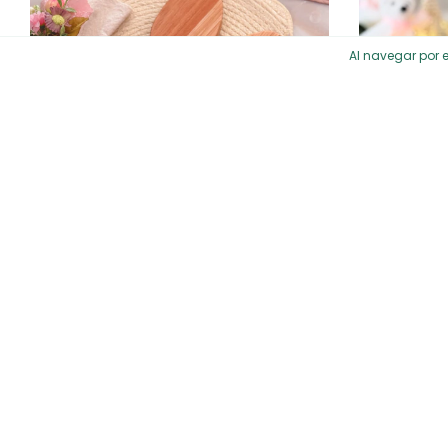
Al navegar por e
Tabla Conejito Love
$21.294
$18.099,90
con
Transferencia
$2
3
cuotas sin interés de
$7.098
3
cuo
Sin stock
Sin stock