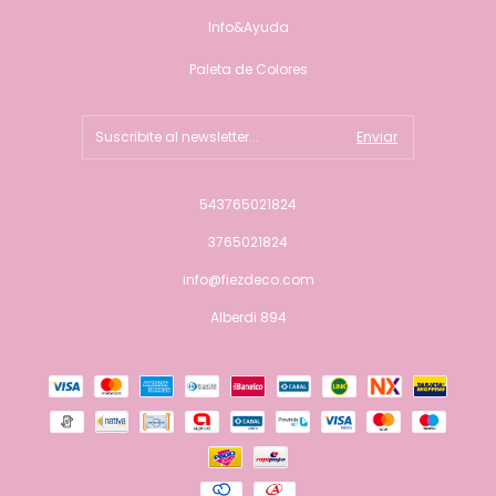
Info&Ayuda
Paleta de Colores
543765021824
3765021824
info@fiezdeco.com
Alberdi 894