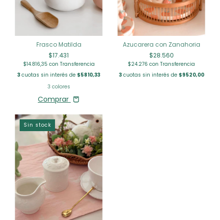
Azucarera con Zanahoria
Frasco Matilda
$28.560
$17.431
$24.276
con
Transferencia
$14.816,35
con
Transferencia
3
cuotas sin interés de
$9520,00
3
cuotas sin interés de
$5810,33
3 colores
Comprar
Sin stock