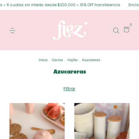
⟡ 6 cuotas sin interés desde $200.000 ⟡ 15% OFF transferencia
Envíos g
0
Inicio
.
Cocina
.
Vajilla
.
Azucareras
Azucareras
Filtrar