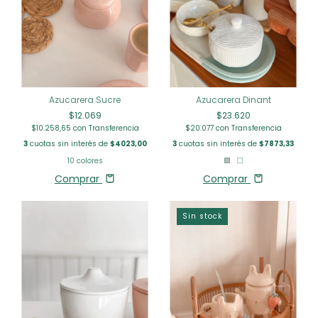
Azucarera Sucre
Azucarera Dinant
$12.069
$23.620
$10.258,65
con
Transferencia
$20.077
con
Transferencia
3
cuotas sin interés de
$4023,00
3
cuotas sin interés de
$7873,33
10 colores
Comprar
Comprar
Sin stock