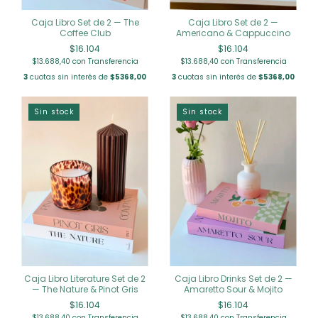
Caja Libro Set de 2 — The
Caja Libro Set de 2 —
Coffee Club
Americano & Cappuccino
$16.104
$16.104
$13.688,40
con
Transferencia
$13.688,40
con
Transferencia
3
cuotas sin interés de
$5368,00
3
cuotas sin interés de
$5368,00
Sin stock
Sin stock
Caja Libro Literature Set de 2
Caja Libro Drinks Set de 2 —
— The Nature & Pinot Gris
Amaretto Sour & Mojito
$16.104
$16.104
$13.688,40
con
Transferencia
$13.688,40
con
Transferencia