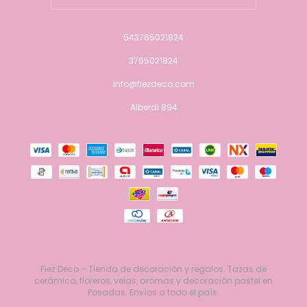
543765021824
3765021824
info@fiezdeco.com
Alberdi 894
Fiez Deco – Tienda de decoración y regalos. Tazas de
cerámica, floreros, velas, aromas y decoración pastel en
Posadas. Envíos a todo el país.