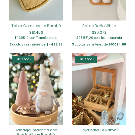
Tabla Corazoncito Bambú
Set de Baño White
$13.406
$30.072
$11.395,10
con
Transferencia
$25.561,20
con
Transferencia
3
cuotas sin interés de
$4468,67
3
cuotas sin interés de
$10024,00
Sin stock
Sin stock
Bandeja Redonda con
Caja para Té Bambú
Borde Alto — Bambú