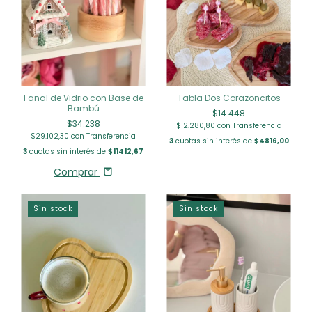
Fanal de Vidrio con Base de
Tabla Dos Corazoncitos
Bambú
$14.448
$34.238
$12.280,80
con
Transferencia
$29.102,30
con
Transferencia
3
cuotas sin interés de
$4816,00
3
cuotas sin interés de
$11412,67
Comprar
Sin stock
Sin stock