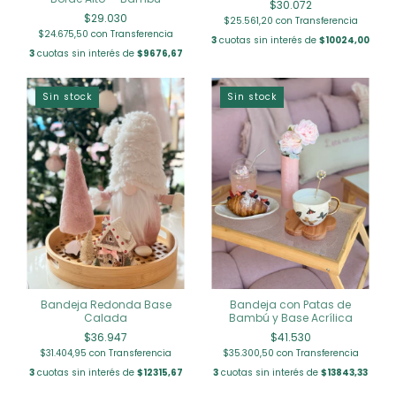
$30.072
$29.030
$25.561,20
con
Transferencia
$24.675,50
con
Transferencia
3
cuotas sin interés de
$10024,00
3
cuotas sin interés de
$9676,67
Sin stock
Sin stock
Bandeja Redonda Base
Bandeja con Patas de
Calada
Bambú y Base Acrílica
$36.947
$41.530
$31.404,95
con
Transferencia
$35.300,50
con
Transferencia
3
cuotas sin interés de
$12315,67
3
cuotas sin interés de
$13843,33