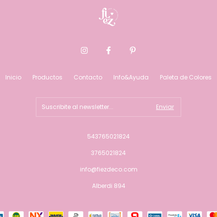
Inicio
Productos
Contacto
Info&Ayuda
Paleta de Colores
543765021824
3765021824
info@fiezdeco.com
Alberdi 894