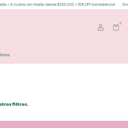
és ⟡ 6 cuotas sin interés desde $200.000 ⟡ 15% OFF transferencia
Envío
0
lores
ros filtros.