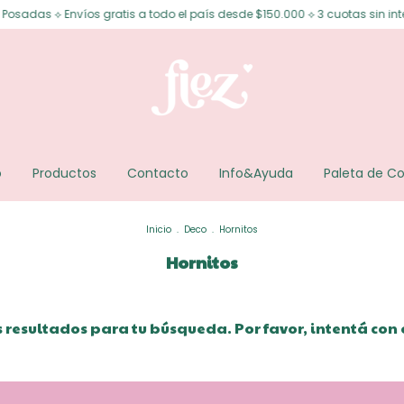
osadas ⟡ Envíos gratis a todo el país desde $150.000 ⟡ 3 cuotas sin inter
o
Productos
Contacto
Info&Ayuda
Paleta de Co
Inicio
.
Deco
.
Hornitos
Hornitos
resultados para tu búsqueda. Por favor, intentá con ot