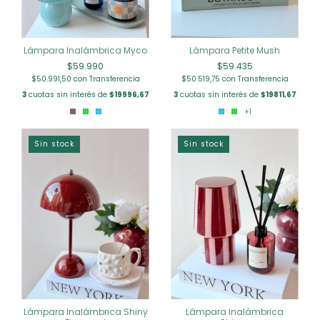
Lámpara Inalámbrica Myco
Lámpara Petite Mush
$59.990
$59.435
$50.991,50
con
Transferencia
$50.519,75
con
Transferencia
3
cuotas sin interés de
$19996,67
3
cuotas sin interés de
$19811,67
+1
Sin stock
Sin stock
Lámpara Inalámbrica Shiny
Lámpara Inalámbrica