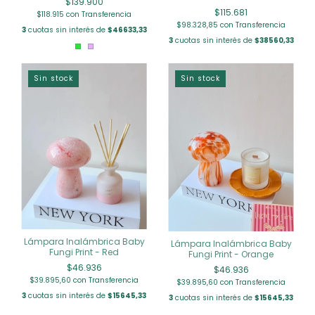
$139.900
$115.681
$118.915
con
Transferencia
$98.328,85
con
Transferencia
3
cuotas sin interés de
$46633,33
3
cuotas sin interés de
$38560,33
Sin stock
Sin stock
Lámpara Inalámbrica Baby
Lámpara Inalámbrica Baby
Fungi Print - Red
Fungi Print - Orange
$46.936
$46.936
$39.895,60
con
Transferencia
$39.895,60
con
Transferencia
3
cuotas sin interés de
$15645,33
3
cuotas sin interés de
$15645,33