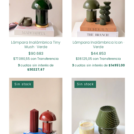
Lámpara Inalámbrica Tiny
Lámpara Inalámbrica Icon ·
Mush · Verde
Verde
$90.683
$44.853
$77.080,55
con
Transferencia
$38.125,05
con
Transferencia
3
cuotas sin interés de
3
cuotas sin interés de
$14951,00
$30227,67
Sin stock
Sin stock