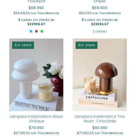
Flowerpot
Stripes
$68.990
$69.800
$58.641,50
con
Transferencia
$59.330
con
Transferencia
3
cuotas sin interés de
3
cuotas sin interés de
$22996,67
$23266,67
2 colores
Sin stock
Sin stock
Lámpara Inalámbrica Glass
Lámpara Inalámbrica Tiny
Vintique
Mush · Chocolate
$79.990
$90.683
$67.991,50
con
Transferencia
$77.080,55
con
Transferencia