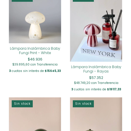
Lámpara Inalámbrica Baby
Fungi Print - White
$46.936
$39.895,60
con
Transferencia
Lámpara Inalámbrica Baby
Fungi - Rayas
3
cuotas sin interés de
$15645,33
$57.352
$48.749,20
con
Transferencia
3
cuotas sin interés de
$19117,33
Sin stock
Sin stock