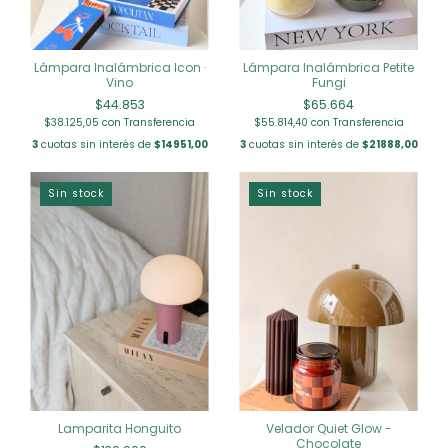
Lámpara Inalámbrica Icon ·
Lámpara Inalámbrica Petite
Vino
Fungi
$44.853
$65.664
$38.125,05
con
Transferencia
$55.814,40
con
Transferencia
3
cuotas sin interés de
$14951,00
3
cuotas sin interés de
$21888,00
Sin stock
Sin stock
Lamparita Honguito
Velador Quiet Glow -
Chocolate