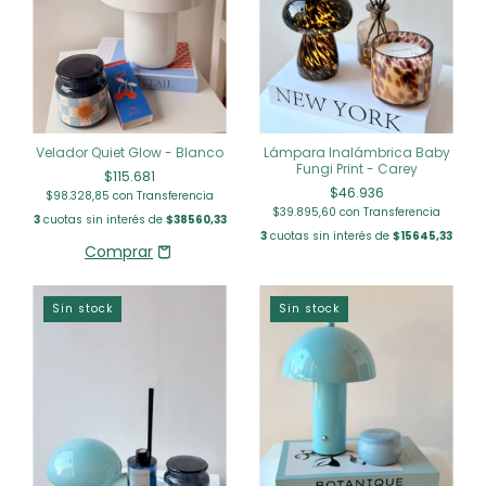
Velador Quiet Glow - Blanco
Lámpara Inalámbrica Baby
Fungi Print - Carey
$115.681
$46.936
$98.328,85
con
Transferencia
$39.895,60
con
Transferencia
3
cuotas sin interés de
$38560,33
3
cuotas sin interés de
$15645,33
Sin stock
Sin stock