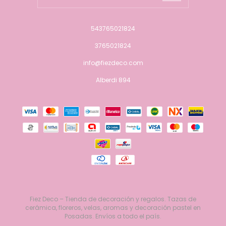
543765021824
3765021824
info@fiezdeco.com
Alberdi 894
Fiez Deco – Tienda de decoración y regalos. Tazas de
cerámica, floreros, velas, aromas y decoración pastel en
Posadas. Envíos a todo el país.