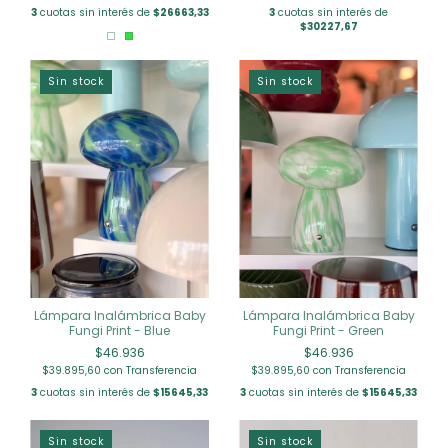
3
cuotas sin interés de
$26663,33
3
cuotas sin interés de
$30227,67
Sin stock
Sin stock
Lámpara Inalámbrica Baby
Lámpara Inalámbrica Baby
Fungi Print - Blue
Fungi Print - Green
$46.936
$46.936
$39.895,60
con
Transferencia
$39.895,60
con
Transferencia
3
cuotas sin interés de
$15645,33
3
cuotas sin interés de
$15645,33
Sin stock
Sin stock