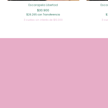
Escarapela Libertad
Esca
$30.900
$26.265
con
Transferencia
$
3
cuotas sin interés de
$10.300
3
cuo