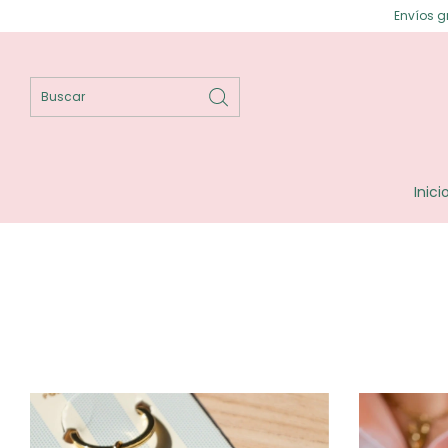
Envíos gratis en Posadas ⟡ En
Inici