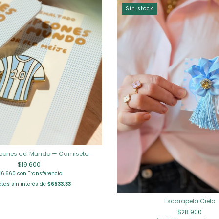
Sin stock
eones del Mundo — Camiseta
$19.600
16.660
con
Transferencia
tas sin interés de
$6533,33
Escarapela Cielo
$28.900