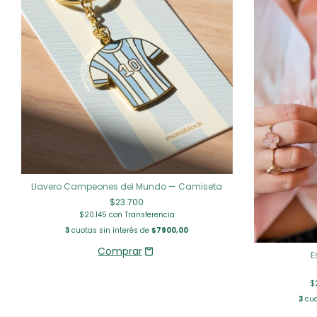
Llavero Campeones del Mundo — Camiseta
$23.700
$20.145
con
Transferencia
3
cuotas sin interés de
$7900,00
E
$
3
cuo