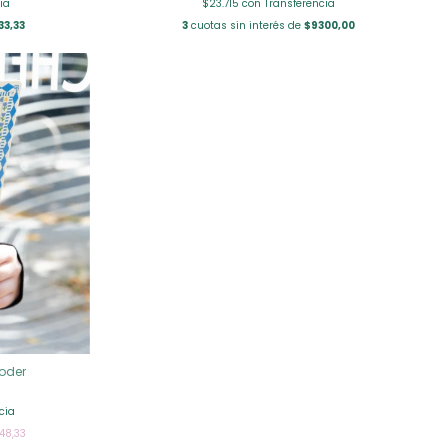
ia
$23.715
con
Transferencia
33,33
3
cuotas sin interés de
$9300,00
oder
cia
048,33