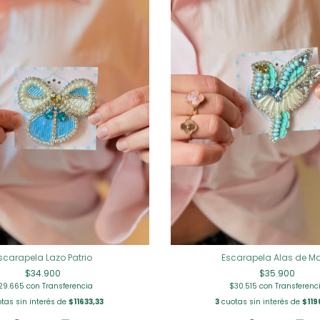
scarapela Lazo Patrio
Escarapela Alas de M
$34.900
$35.900
29.665
con
Transferencia
$30.515
con
Transferenc
tas sin interés de
$11633,33
3
cuotas sin interés de
$119