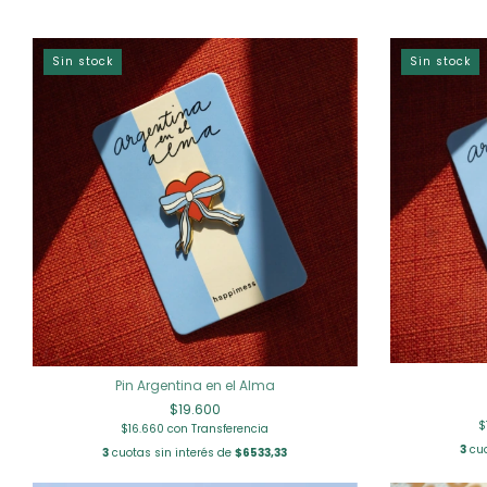
Sin stock
Sin stock
Pin Argentina en el Alma
$19.600
$
$16.660
con
Transferencia
3
cuo
3
cuotas sin interés de
$6533,33