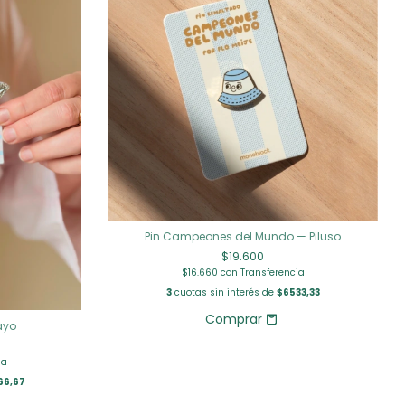
Pin Campeones del Mundo — Piluso
$19.600
$16.660
con
Transferencia
3
cuotas sin interés de
$6533,33
ayo
ia
66,67