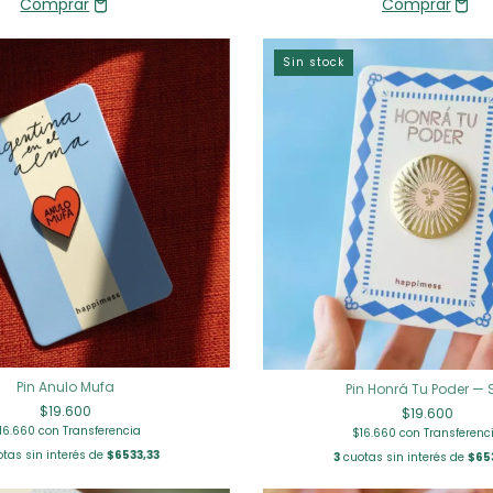
Sin stock
Pin Anulo Mufa
Pin Honrá Tu Poder — 
$19.600
$19.600
16.660
con
Transferencia
$16.660
con
Transferenc
tas sin interés de
$6533,33
3
cuotas sin interés de
$65