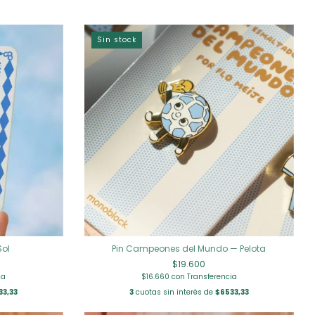
Sin stock
Sol
Pin Campeones del Mundo — Pelota
$19.600
ia
$16.660
con
Transferencia
33,33
3
cuotas sin interés de
$6533,33