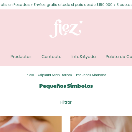
víos gratis a todo el país desde $150.000 ⟡ 3 cuotas sin interés ⟡ 6 cuot
o
Productos
Contacto
Info&Ayuda
Paleta de Co
Inicio
.
Cápsula Sean Eternos
.
Pequeños Símbolos
Pequeños Símbolos
Filtrar