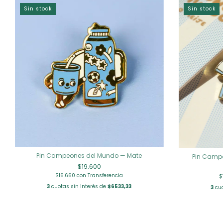
Sin stock
Sin stock
Pin Campeones del Mundo — Mate
Pin Camp
$19.600
$16.660
con
Transferencia
$
3
cuotas sin interés de
$6533,33
3
cuo