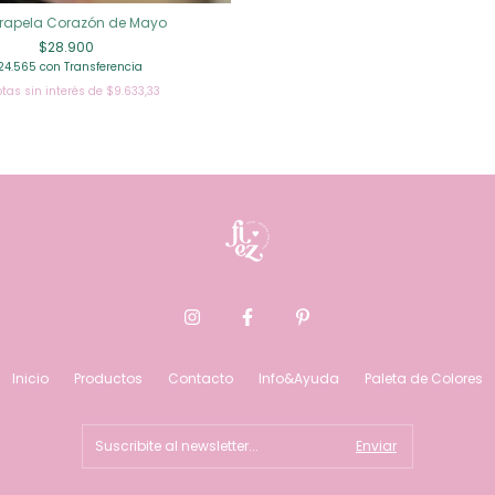
rapela Corazón de Mayo
$28.900
24.565
con
Transferencia
tas sin interés de
$9.633,33
Inicio
Productos
Contacto
Info&Ayuda
Paleta de Colores