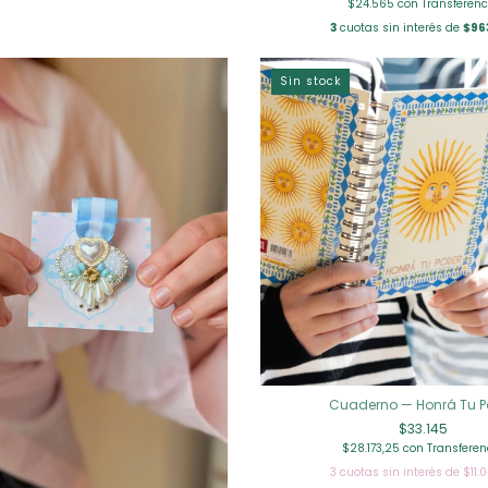
$24.565
con
Transferenc
3
cuotas sin interés de
$96
Sin stock
Cuaderno — Honrá Tu P
$33.145
$28.173,25
con
Transferen
3
cuotas sin interés de
$11.