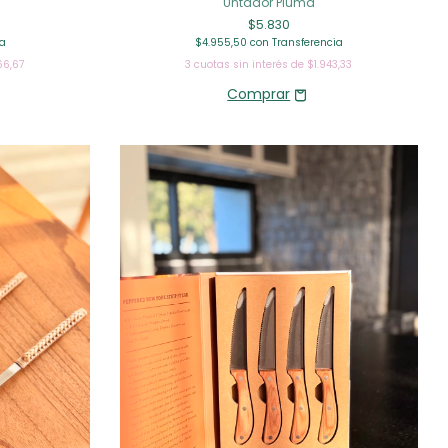
Untador Pluma
$5.830
ia
$4.955,50
con
Transferencia
66,67
3
cuotas sin interés de
$1.943,33