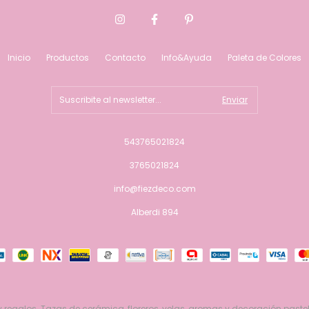
Inicio
Productos
Contacto
Info&Ayuda
Paleta de Colores
543765021824
3765021824
info@fiezdeco.com
Alberdi 894
 regalos. Tazas de cerámica, floreros, velas, aromas y decoración pastel