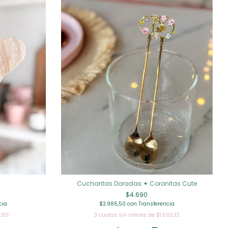
Cucharitas Doradas ✦ Coronitas Cute
$4.690
cia
$3.986,50
con
Transferencia
.351
3
cuotas sin interés de
$1.563,33