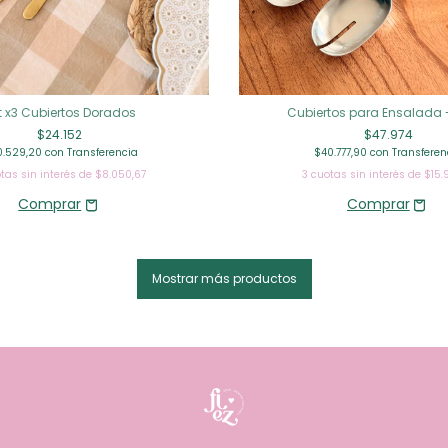
t x3 Cubiertos Dorados
Cubiertos para Ensalada -
$24.152
$47.974
0.529,20
con
Transferencia
$40.777,90
con
Transferen
tas sin interés de
$8.050,67
3
cuotas sin interés de
$15.
Mostrar más productos