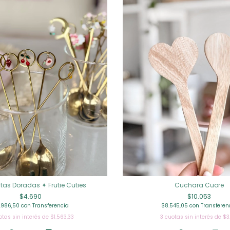
tas Doradas ✦ Frutie Cuties
Cuchara Cuore
$4.690
$10.053
.986,50
con
Transferencia
$8.545,05
con
Transferen
otas sin interés de
$1.563,33
3
cuotas sin interés de
$3