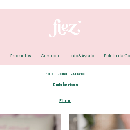
o
Productos
Contacto
Info&Ayuda
Paleta de Co
Inicio
.
Cocina
.
Cubiertos
Cubiertos
Filtrar