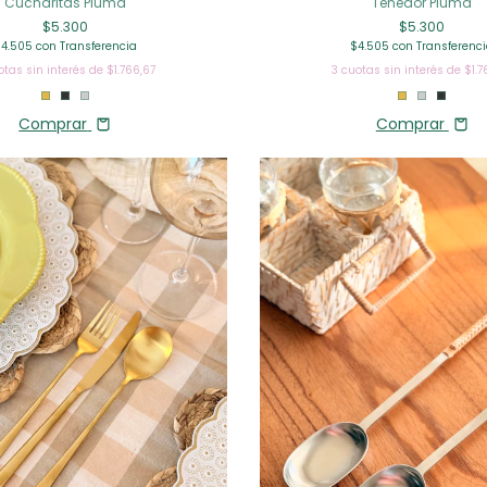
Cucharitas Pluma
Tenedor Pluma
$5.300
$5.300
$4.505
con
Transferencia
$4.505
con
Transferenc
otas sin interés de
$1.766,67
3
cuotas sin interés de
$1.7
Comprar
Comprar