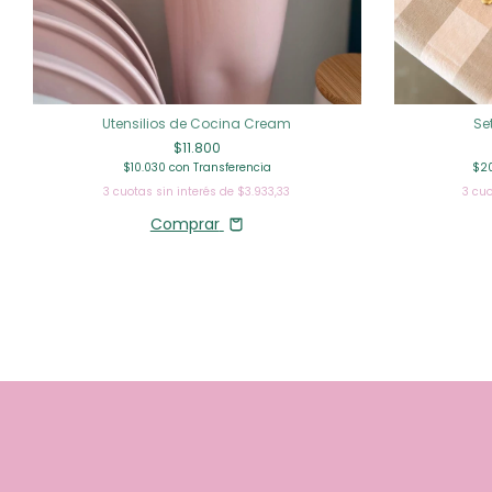
Utensilios de Cocina Cream
Se
$11.800
$10.030
con
Transferencia
$2
3
cuotas sin interés de
$3.933,33
3
cuo
Comprar