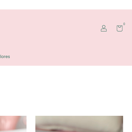
0
lores