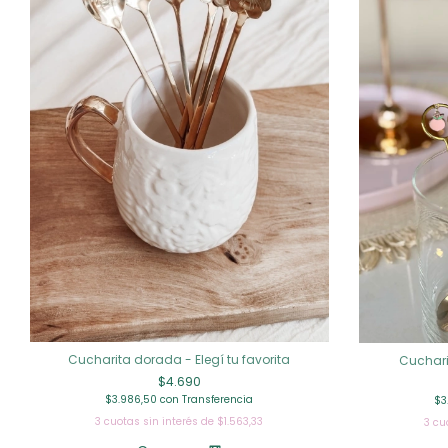
Cucharita dorada - Elegí tu favorita
Cuchari
$4.690
$3.986,50
con
Transferencia
$3
3
cuotas sin interés de
$1.563,33
3
cu