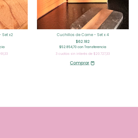
 Set x2
Cuchillos de Carne - Set x 4
$62.182
cia
$52.854,70
con
Transferencia
991,33
3
cuotas sin interés de
$20.727,33