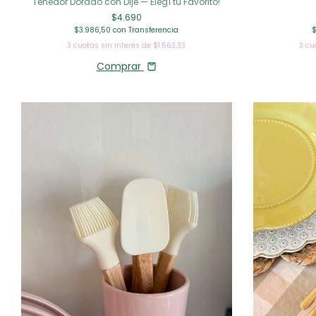
Tenedor Dorado con Dije — Elegí tu Favorito!
$4.690
$3.986,50
con
Transferencia
3
cuotas sin interés de
$1.563,33
3
cu
Comprar