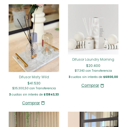
Difusor Laundry Morning
$20.400
$17.340
con
Transferencia
Difusor Misty Wild
3
cuotas sin interés de
$6800,00
$41.530
$35.300,50
con
Transferencia
3
cuotas sin interés de
$13843,33