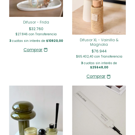
Difusor - Frida
$32.760
$27.846
con
Transferencia
Difusor XL - Vainilla &
3
cuotas sin interés de
$10920,00
Magnolia
$76.944
$65.402,40
con
Transferencia
3
cuotas sin interés de
$25648,00