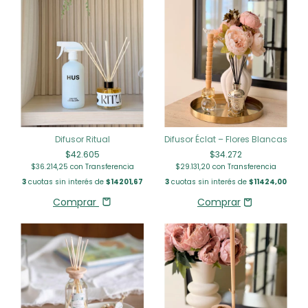
Difusor Ritual
Difusor Éclat – Flores Blancas
$42.605
$34.272
$36.214,25
con
Transferencia
$29.131,20
con
Transferencia
3
cuotas sin interés de
$14201,67
3
cuotas sin interés de
$11424,00
Comprar