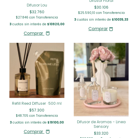
Difusor Floral
Difusor Lou
$30.106
$32.760
$25.590,10
con
Transferencia
$27.846
con
Transferencia
3
cuotas sin interés de
$10035,33
3
cuotas sin interés de
$10920,00
Comprar
Refill Reed Diffuser · 500 ml
$57.300
$48.705
con
Transferencia
Difusor de Aromas - Linea
3
cuotas sin interés de
$19100,00
Sensory
Comprar
$33.320