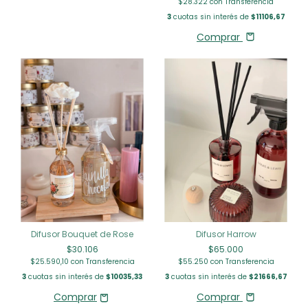
$28.322
con
Transferencia
3
cuotas sin interés de
$11106,67
Comprar
Difusor Bouquet de Rose
Difusor Harrow
$30.106
$65.000
$25.590,10
con
Transferencia
$55.250
con
Transferencia
3
cuotas sin interés de
$10035,33
3
cuotas sin interés de
$21666,67
Comprar