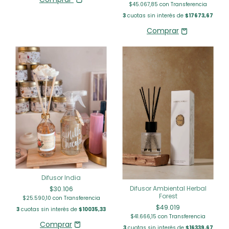
$45.067,85
con
Transferencia
3
cuotas sin interés de
$17673,67
Difusor India
Difusor Ambiental Herbal
$30.106
Forest
$25.590,10
con
Transferencia
$49.019
3
cuotas sin interés de
$10035,33
$41.666,15
con
Transferencia
3
cuotas sin interés de
$16339,67