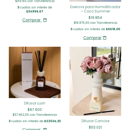
$89.165
con
Transferencia
Esencia para Humidificador
3
cuotas sin interés de
– Coco Summer
$34966,67
$19.854
Comprar
$16.875,90
con
Transferencia
3
cuotas sin interés de
$6618,00
Difusor Lush
$67.603
$57.462,55
con
Transferencia
Difusor Concise
3
cuotas sin interés de
$22534,33
$53.021
Comprar