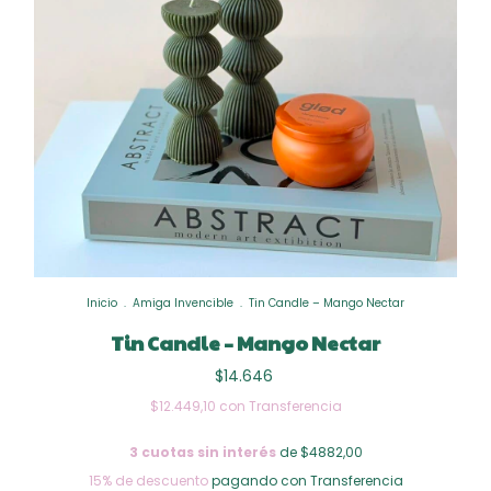
Inicio
.
Amiga Invencible
.
Tin Candle – Mango Nectar
Tin Candle – Mango Nectar
$14.646
$12.449,10
con
Transferencia
3
cuotas sin interés
de $4882,00
15% de descuento
pagando con Transferencia