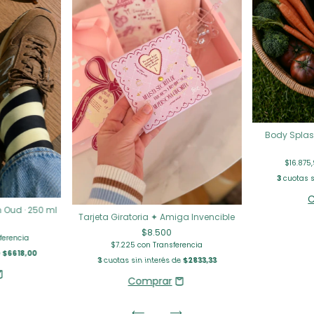
Body Splash
$16.875
3
cuotas s
 Oud · 250 ml
Tarjeta Giratoria ✦ Amiga Invencible
$8.500
ferencia
$7.225
con
Transferencia
e
$6618,00
3
cuotas sin interés de
$2833,33