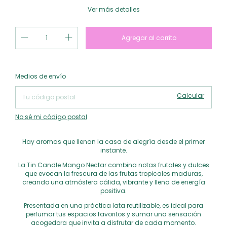
Ver más detalles
Cambiar CP
Entregas para el CP:
Medios de envío
Calcular
No sé mi código postal
Hay aromas que llenan la casa de alegría desde el primer
instante.
La Tin Candle Mango Nectar combina notas frutales y dulces
que evocan la frescura de las frutas tropicales maduras,
creando una atmósfera cálida, vibrante y llena de energía
positiva.
Presentada en una práctica lata reutilizable, es ideal para
perfumar tus espacios favoritos y sumar una sensación
acogedora que invita a disfrutar de cada momento.