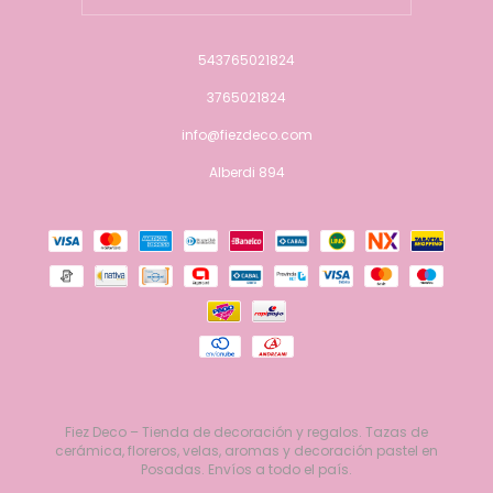
543765021824
3765021824
info@fiezdeco.com
Alberdi 894
Fiez Deco – Tienda de decoración y regalos. Tazas de
cerámica, floreros, velas, aromas y decoración pastel en
Posadas. Envíos a todo el país.