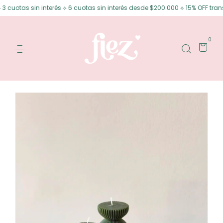
otas sin interés ⟡ 6 cuotas sin interés desde $200.000 ⟡ 15% OFF transfer
0