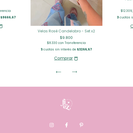
erencia
$12.309
e
$9666,67
3
cuotas s
Velas Rosé Candelabro - Set x2
$9.800
$8.330
con
Transferencia
3
cuotas sin interés de
$3266,67