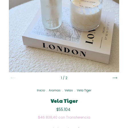
1
/
2
Inicio
.
Aromas
.
Velas
.
Vela Tiger
Vela Tiger
$55.104
$46.838,40
con
Transferencia