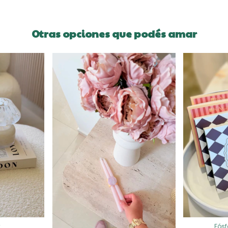
Otras opciones que podés amar
y
Fósf