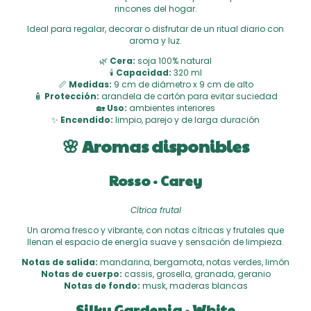
rincones del hogar.
Ideal para regalar, decorar o disfrutar de un ritual diario con
aroma y luz.
🌿
Cera:
soja 100% natural
🕯
Capacidad:
320 ml
📏
Medidas:
9 cm de diámetro x 9 cm de alto
🧴
Protección:
arandela de cartón para evitar suciedad
🏡
Uso:
ambientes interiores
✨
Encendido:
limpio, parejo y de larga duración
🌸 Aromas disponibles
Rosso · Carey
Cítrica frutal
Un aroma fresco y vibrante, con notas cítricas y frutales que
llenan el espacio de energía suave y sensación de limpieza.
Notas de salida:
mandarina, bergamota, notas verdes, limón
Notas de cuerpo:
cassis, grosella, granada, geranio
Notas de fondo:
musk, maderas blancas
Silky Gardenia · White