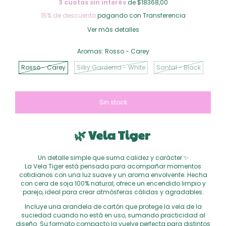
3
cuotas sin interés
de $18368,00
15% de descuento
pagando con Transferencia
Ver más detalles
Aromas:
Rosso - Carey
Rosso - Carey
Silky Gardenia - White
Santal - Black
🌿 Vela Tiger
Un detalle simple que suma calidez y carácter ✨
La Vela Tiger está pensada para acompañar momentos
cotidianos con una luz suave y un aroma envolvente. Hecha
con cera de soja 100% natural, ofrece un encendido limpio y
parejo, ideal para crear atmósferas cálidas y agradables.
Incluye una arandela de cartón que protege la vela de la
suciedad cuando no está en uso, sumando practicidad al
diseño. Su formato compacto la vuelve perfecta para distintos