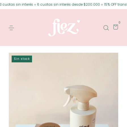
otas sin interés ⟡ 6 cuotas sin interés desde $200.000 ⟡ 15% OFF transfer
0
Sin stock