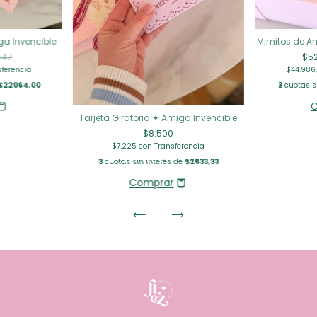
a Invencible
Mimitos de A
547
$5
sferencia
$44.986
$22064,00
3
cuotas s
Tarjeta Giratoria ✦ Amiga Invencible
$8.500
$7.225
con
Transferencia
3
cuotas sin interés de
$2833,33