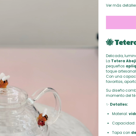
Ver más detalle
🐝
Teter
Delicada, lumin
La
Tetera Abej
pequeños
apliq
toque artesanal
Con una capac
favoritas, apor
Su diseño com
momento del té c
✨
Detalles:
Material:
vid
Capacidad
Tapa con
de