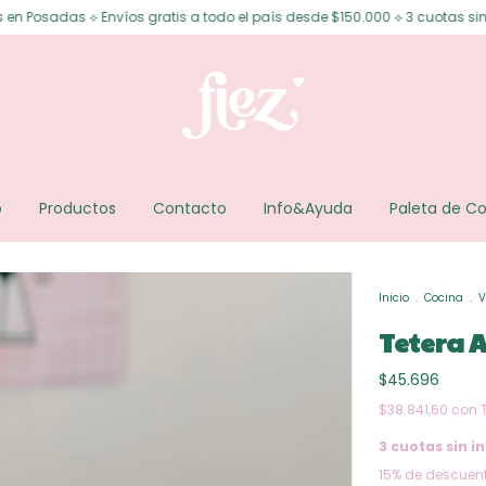
nvíos gratis a todo el país desde $150.000 ⟡ 3 cuotas sin interés ⟡ 6 cuo
o
Productos
Contacto
Info&Ayuda
Paleta de Co
Inicio
.
Cocina
.
V
Tetera A
$45.696
$38.841,60
con
3
cuotas sin in
15% de descuen