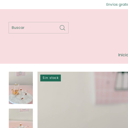
Envíos gratis en Posadas ⟡ E
Inici
Sin stock