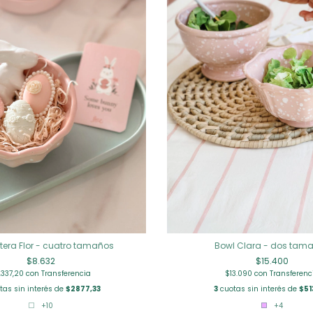
era Flor - cuatro tamaños
Bowl Clara - dos tam
$8.632
$15.400
.337,20
con
Transferencia
$13.090
con
Transferenc
tas sin interés de
$2877,33
3
cuotas sin interés de
$51
+10
+4