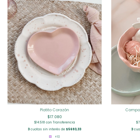
Platito Corazón
Compot
$17.080
$14.518
con
Transferencia
$7
3
cuotas sin interés de
$5693,33
3
cuo
+10