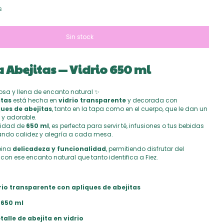
s
a Abejitas — Vidrio 650 ml
osa y llena de encanto natural ✨
itas
está hecha en
vidrio transparente
y decorada con
ues de abejitas
, tanto en la tapa como en el cuerpo, que le dan un
 y adorable.
idad de
650 ml
, es perfecta para servir té, infusiones o tus bebidas
tando calidez y alegría a cada mesa.
bina
delicadeza y funcionalidad
, permitiendo disfrutar del
on ese encanto natural que tanto identifica a Fiez.
rio transparente con apliques de abejitas
:
650 ml
talle de abejita en vidrio