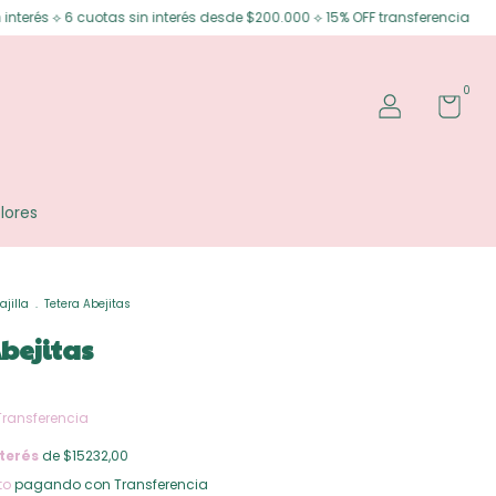
tas sin interés desde $200.000 ⟡ 15% OFF transferencia
Envíos gratis e
0
lores
ajilla
.
Tetera Abejitas
bejitas
Transferencia
terés
de $15232,00
to
pagando con Transferencia