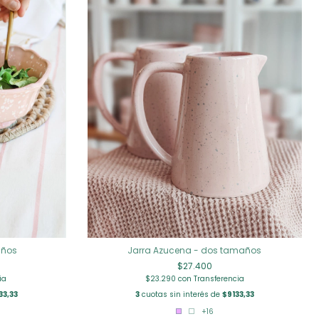
años
Jarra Azucena - dos tamaños
$27.400
ia
$23.290
con
Transferencia
33,33
3
cuotas sin interés de
$9133,33
+16