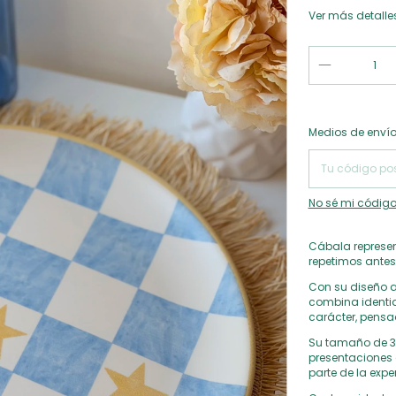
Ver más detalle
Entregas para el
Medios de enví
No sé mi código
Cábala represent
repetimos antes
Con su diseño a 
combina identi
carácter, pensa
Su tamaño de 30
presentaciones
parte de la expe