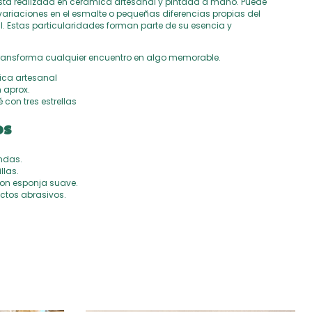
tá realizada en cerámica artesanal y pintada a mano. Puede
 variaciones en el esmalte o pequeñas diferencias propias del
 Estas particularidades forman parte de su esencia y
ransforma cualquier encuentro en algo memorable.
ica artesanal
 aprox.
 con tres estrellas
os
ndas.
llas.
on esponja suave.
uctos abrasivos.