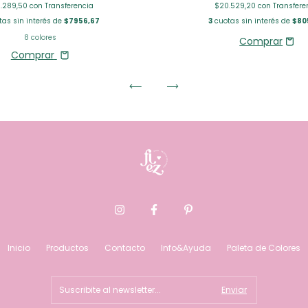
.289,50
con
Transferencia
$20.529,20
con
Transfere
as sin interés de
$7956,67
3
cuotas sin interés de
$80
8 colores
Comprar
Inicio
Productos
Contacto
Info&Ayuda
Paleta de Colores