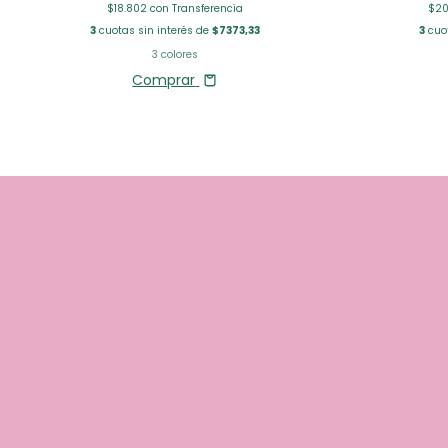
$18.802
con
Transferencia
$20
3
cuotas sin interés de
$7373,33
3
cuot
3 colores
Comprar