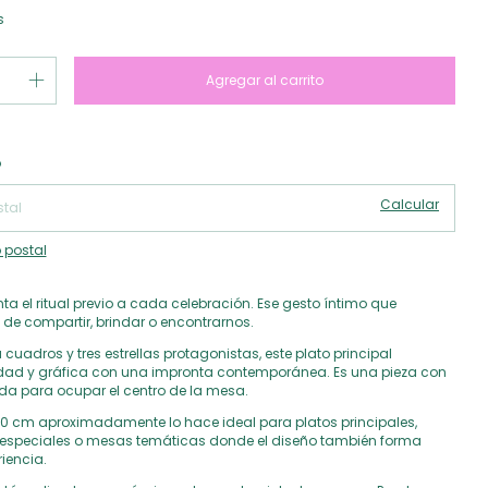
s
Cambiar CP
 CP:
o
Calcular
 postal
a el ritual previo a cada celebración. Ese gesto íntimo que
 de compartir, brindar o encontrarnos.
cuadros y tres estrellas protagonistas, este plato principal
dad y gráfica con una impronta contemporánea. Es una pieza con
da para ocupar el centro de la mesa.
 cm aproximadamente lo hace ideal para platos principales,
 especiales o mesas temáticas donde el diseño también forma
riencia.