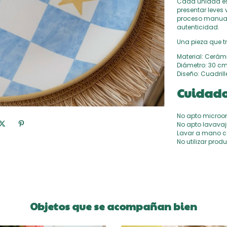
Cada unidad es
presentar leves
proceso manual.
autenticidad.
Una pieza que t
Material: Cerám
Diámetro: 30 cm
Diseño: Cuadrillé
Cuidad
No apto microo
No apto lavavaji
Lavar a mano c
No utilizar prod
Objetos que se acompañan bien