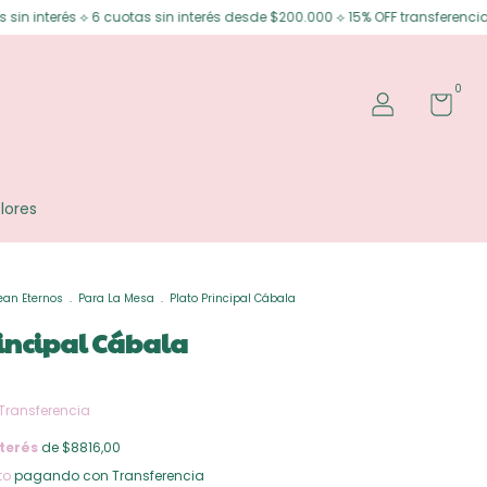
cuotas sin interés desde $200.000 ⟡ 15% OFF transferencia
Envíos grati
0
lores
ean Eternos
.
Para La Mesa
.
Plato Principal Cábala
incipal Cábala
Transferencia
terés
de $8816,00
to
pagando con Transferencia