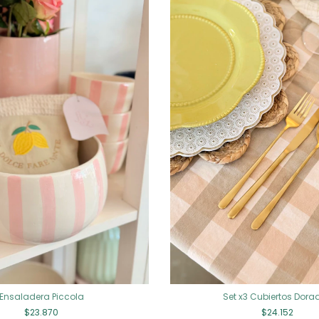
Ensaladera Piccola
Set x3 Cubiertos Dora
$23.870
$24.152