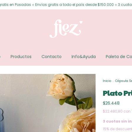
⟡ Envíos gratis a todo el país desde $150.000 ⟡ 3 cuotas sin interés ⟡ 6 
o
Productos
Contacto
Info&Ayuda
Paleta de Co
Inicio
.
Cápsula S
Plato Pr
$26.448
$22.480,80
con
3
cuotas sin in
15% de descuen