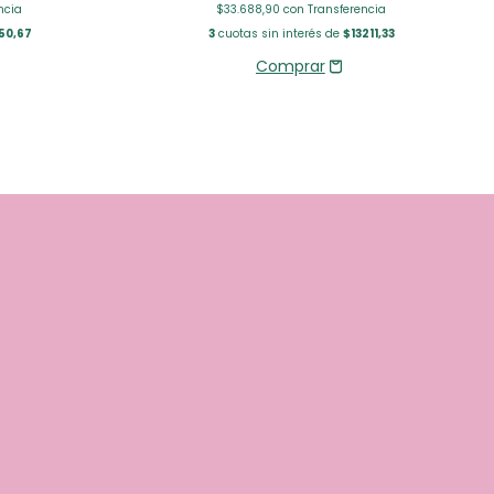
ncia
$33.688,90
con
Transferencia
50,67
3
cuotas sin interés de
$13211,33