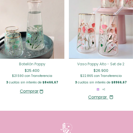
Botellón Poppy
Vaso Poppy Alto - Set de 2
$25.400
$26.900
$21.590
con
Transferencia
$22.865
con
Transferencia
3
cuotas sin interés de
$8466,67
3
cuotas sin interés de
$8966,67
+1
Comprar