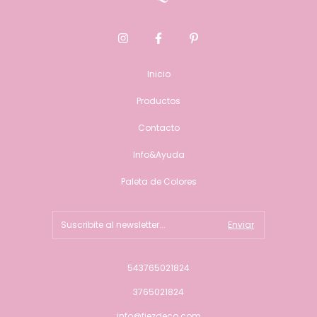
Inicio
Productos
Contacto
Info&Ayuda
Paleta de Colores
543765021824
3765021824
info@fiezdeco.com