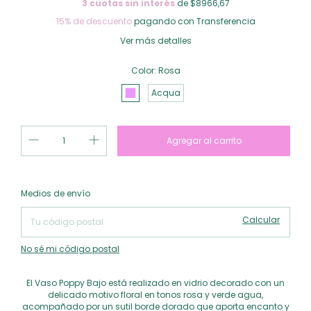
3
cuotas sin interés
de $8966,67
15% de descuento
pagando con Transferencia
Ver más detalles
Color:
Rosa
Acqua
Cambiar CP
Entregas para el CP:
Medios de envío
Calcular
No sé mi código postal
El Vaso Poppy Bajo está realizado en vidrio decorado con un
delicado motivo floral en tonos rosa y verde agua,
acompañado por un sutil borde dorado que aporta encanto y