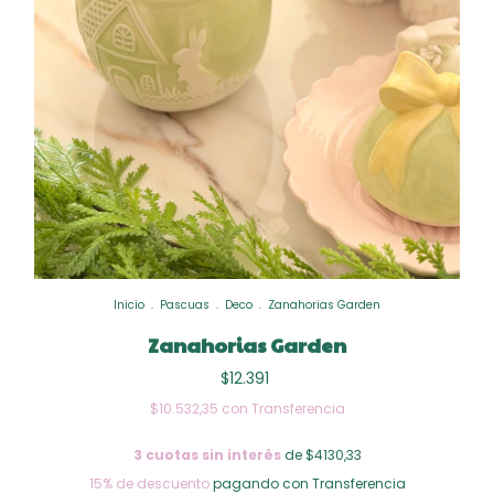
Inicio
.
Pascuas
.
Deco
.
Zanahorias Garden
Zanahorias Garden
$12.391
$10.532,35
con
Transferencia
3
cuotas sin interés
de $4130,33
15% de descuento
pagando con Transferencia