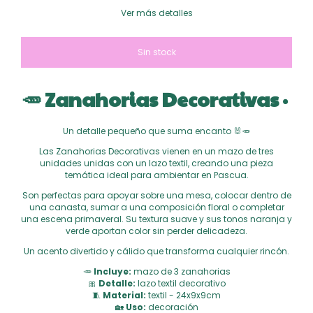
Ver más detalles
🥕 Zanahorias Decorativas ·
Un detalle pequeño que suma encanto 🐰🥕
Las Zanahorias Decorativas vienen en un mazo de tres
unidades unidas con un lazo textil, creando una pieza
temática ideal para ambientar en Pascua.
Son perfectas para apoyar sobre una mesa, colocar dentro de
una canasta, sumar a una composición floral o completar
una escena primaveral. Su textura suave y sus tonos naranja y
verde aportan color sin perder delicadeza.
Un acento divertido y cálido que transforma cualquier rincón.
🥕
Incluye:
mazo de 3 zanahorias
🎀
Detalle:
lazo textil decorativo
🧵
Material:
textil - 24x9x9cm
🏡
Uso:
decoración