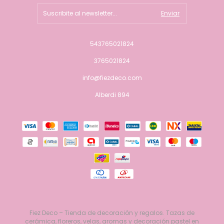
543765021824
3765021824
info@fiezdeco.com
Alberdi 894
Fiez Deco – Tienda de decoración y regalos. Tazas de
cerámica, floreros, velas, aromas y decoración pastel en