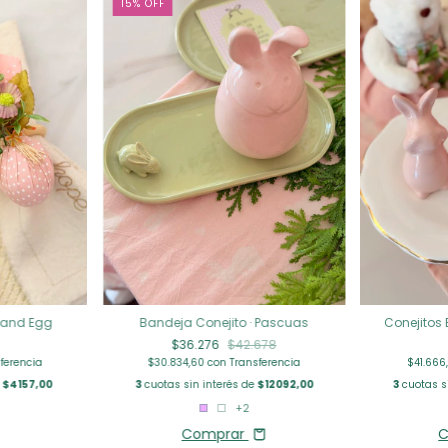
15
%
OFF
rland Egg
Bandeja Conejito · Pascuas
Conejitos 
$36.276
$42.678
ferencia
$30.834,60
con
Transferencia
$41.666
e
$4157,00
3
cuotas sin interés de
$12092,00
3
cuotas s
+2
Comprar
C