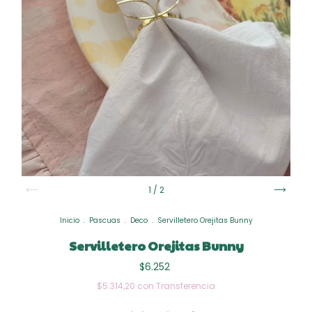
1
/
2
Inicio
.
Pascuas
.
Deco
.
Servilletero Orejitas Bunny
Servilletero Orejitas Bunny
$6.252
$5.314,20
con
Transferencia