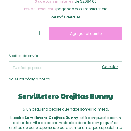
3
cuotas sin interés
de $2084,00
15% de descuento
pagando con Transferencia
Ver más detalles
Cambiar CP
Entregas para el CP:
Medios de envío
Calcular
No sé mi código postal
Servilletero Orejitas Bunny
🐰 Un pequeño detalle que hace sonreír la mesa.
Nuestro
Servilletero Orejitas Bunny
está compuesto por un
delicado anillo de acero inoxidable dorado con pequeñas
orejitas de conejo, pensado para sumar un toque especial a tu