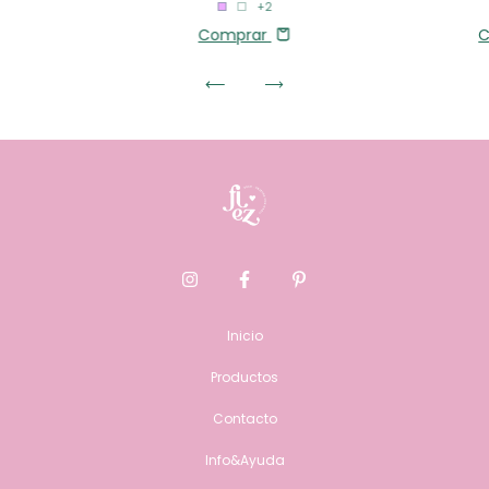
+2
Comprar
C
Inicio
Productos
Contacto
Info&Ayuda