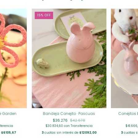
15
%
OFF
ce Garden
Bandeja Conejito · Pascuas
Conejitos 
$36.276
$42.678
ferencia
$30.834,60
con
Transferencia
$41.666
e
$6105,67
3
cuotas sin interés de
$12092,00
3
cuotas s