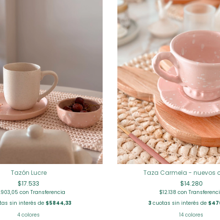
Taza Carmela - nuevos c
Tazón Lucre
$14.280
$17.533
$12.138
con
Transferenc
4.903,05
con
Transferencia
3
cuotas sin interés de
$47
as sin interés de
$5844,33
14 colores
4 colores