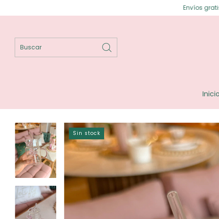
Envíos gratis en Posadas ⟡ Env
Inici
Sin stock