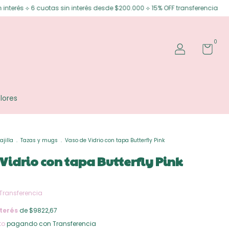
s sin interés desde $200.000 ⟡ 15% OFF transferencia
Envíos gratis en 
0
lores
ajilla
.
Tazas y mugs
.
Vaso de Vidrio con tapa Butterfly Pink
Vidrio con tapa Butterfly Pink
Transferencia
terés
de $9822,67
to
pagando con Transferencia