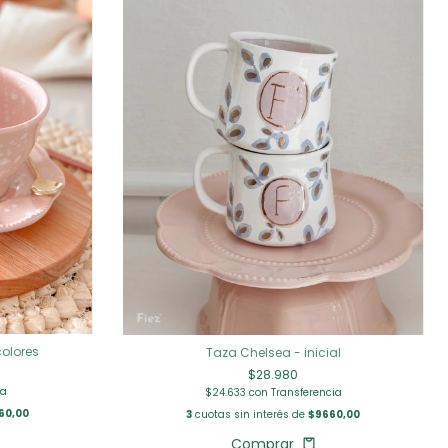
olores
Taza Chelsea - inicial
$28.980
ia
$24.633
con
Transferencia
60,00
3
cuotas sin interés de
$9660,00
Comprar