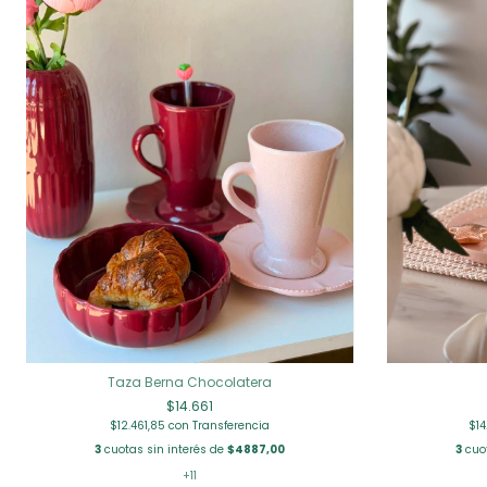
Taza Berna Chocolatera
$14.661
$12.461,85
con
Transferencia
$1
3
cuotas sin interés de
$4887,00
3
cuot
+11