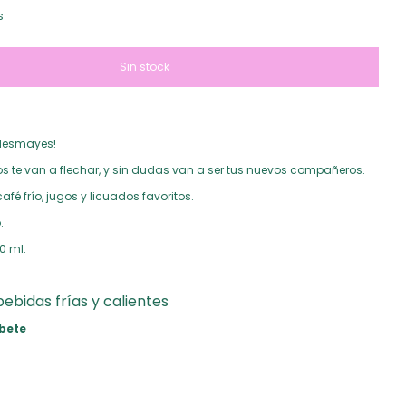
s
e desmayes!
s te van a flechar, y sin dudas van a ser tus nuevos compañeros.
afé frío, jugos y licuados favoritos.
.
50 ml.
ebidas frías y calientes
rbete