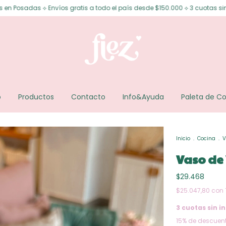
íos gratis a todo el país desde $150.000 ⟡ 3 cuotas sin interés ⟡ 6 cuota
o
Productos
Contacto
Info&Ayuda
Paleta de Co
Inicio
.
Cocina
.
V
Vaso de 
$29.468
$25.047,80
con
3
cuotas sin in
15% de descuen