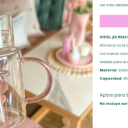
Ver más detalle
SISISI, ¡ES REAL!
¡Por favor no t
Los nuevos vaso
Ideales para el c
Material:
Vidrio
Capacidad
: 4
Aptos para b
No incluye so