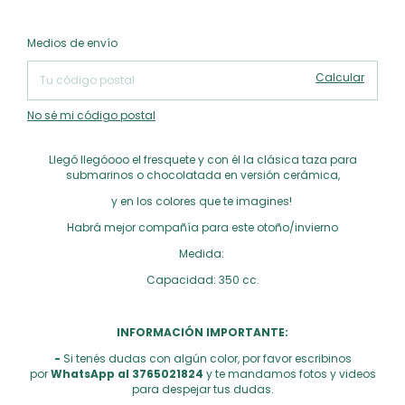
Cambiar CP
Entregas para el CP:
Medios de envío
Calcular
No sé mi código postal
Llegó llegóooo el fresquete y con él la clásica taza para
submarinos o chocolatada en versión cerámica,
y en los colores que te imagines!
Habrá mejor compañía para este otoño/invierno
Medida:
Capacidad: 350 cc.
INFORMACIÓN IMPORTANTE:
-
Si tenés dudas con algún color, por favor escribinos
por
WhatsApp al 3765021824
y te mandamos fotos y videos
para despejar tus dudas.