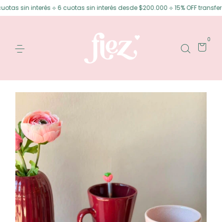
interés ⟡ 6 cuotas sin interés desde $200.000 ⟡ 15% OFF transferencia
0