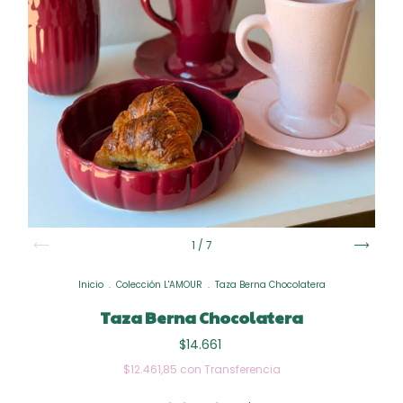
1
/
7
Inicio
.
Colección L'AMOUR
.
Taza Berna Chocolatera
Taza Berna Chocolatera
$14.661
$12.461,85
con
Transferencia