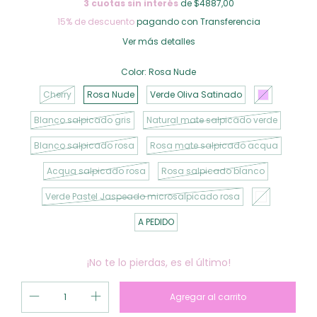
3
cuotas sin interés
de $4887,00
15% de descuento
pagando con Transferencia
Ver más detalles
Color:
Rosa Nude
Cherry
Rosa Nude
Verde Oliva Satinado
Blanco salpicado gris
Natural mate salpicado verde
Blanco salpicado rosa
Rosa mate salpicado acqua
Acqua salpicado rosa
Rosa salpicado blanco
Verde Pastel Jaspeado microsalpicado rosa
A PEDIDO
¡No te lo pierdas, es el último!