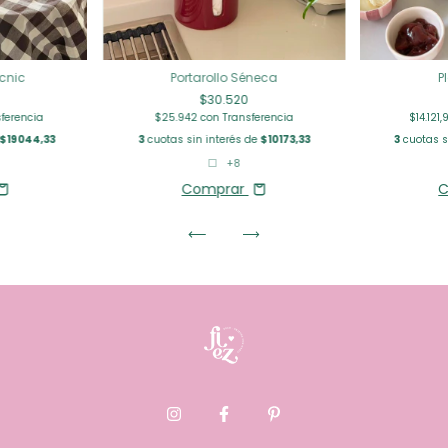
icnic
Portarollo Séneca
P
$30.520
sferencia
$25.942
con
Transferencia
$14.121
$19044,33
3
cuotas sin interés de
$10173,33
3
cuotas s
+8
Comprar
C