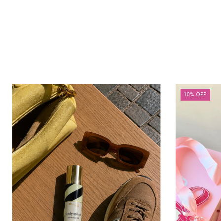
10
%
OFF