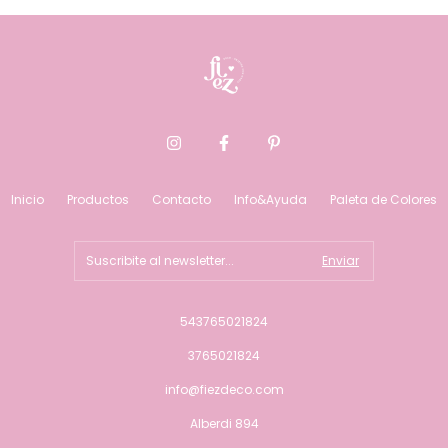
Inicio
Productos
Contacto
Info&Ayuda
Paleta de Colores
543765021824
3765021824
info@fiezdeco.com
Alberdi 894