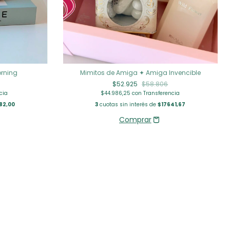
orning
Mimitos de Amiga ✦ Amiga Invencible
$52.925
$58.806
cia
$44.986,25
con
Transferencia
82,00
3
cuotas sin interés de
$17641,67