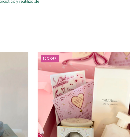
ráctico y reutilizable
10
%
OFF