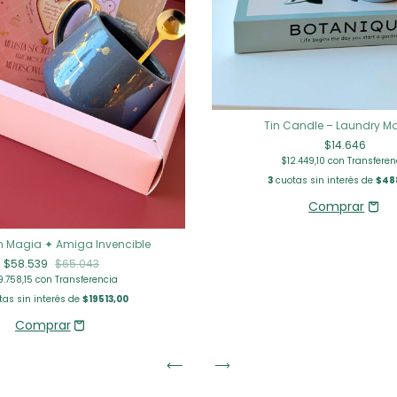
Tin Candle – Laundry M
$14.646
$12.449,10
con
Transferen
3
cuotas sin interés de
$48
n Magia ✦ Amiga Invencible
$58.539
$65.043
9.758,15
con
Transferencia
as sin interés de
$19513,00