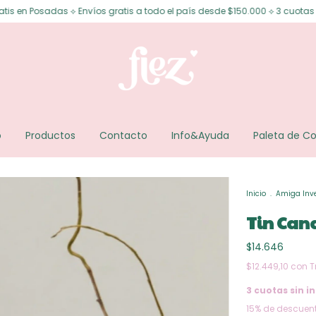
Envíos gratis a todo el país desde $150.000 ⟡ 3 cuotas sin interés ⟡ 6 cu
o
Productos
Contacto
Info&Ayuda
Paleta de Co
Inicio
.
Amiga Inve
Tin Cand
$14.646
$12.449,10
con
T
3
cuotas sin in
15% de descuen