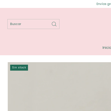
Envíos gratis en Posadas ⟡ 
Inici
Sin stock