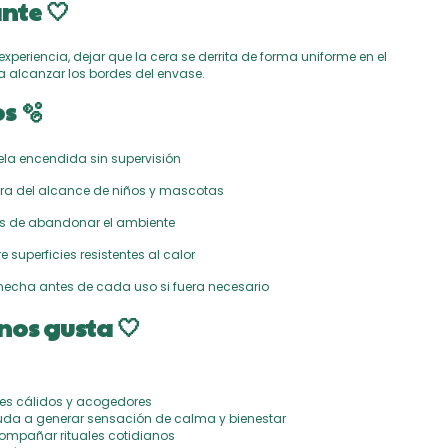
nte 🤍
xperiencia, dejar que la cera se derrita de forma uniforme en el
a alcanzar los bordes del envase.
s 🫧
vela encendida sin supervisión
ra del alcance de niños y mascotas
s de abandonar el ambiente
 superficies resistentes al calor
mecha antes de cada uso si fuera necesario
nos gusta 🤍
es cálidos y acogedores
da a generar sensación de calma y bienestar
ompañar rituales cotidianos