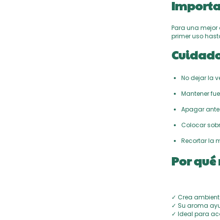
Importa
Para una mejor e
primer uso hast
Cuidado
No dejar la 
Mantener fue
Apagar ante
Colocar sobre
Recortar la 
Por qué 
✓ Crea ambient
✓ Su aroma ayu
✓ Ideal para ac