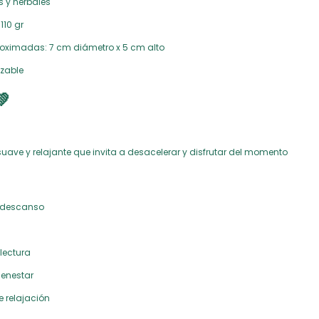
 y herbales
10 gr
oximadas: 7 cm diámetro x 5 cm alto
izable

uave y relajante que invita a desacelerar y disfrutar del momento
 descanso
lectura
ienestar
 relajación