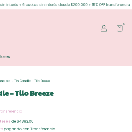
otas sin interés desde $200.000 ⟡ 15% OFF transferencia
Envíos gratis 
0
lores
ncible
.
Tin Candle – Tilo Breeze
le – Tilo Breeze
ransferencia
terés
de $4882,00
to
pagando con Transferencia