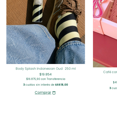
Body Splash Indonesian Oud · 250 ml
Café co
$19.854
$16.875,90
con
Transferencia
$4
3
cuotas sin interés de
$6618,00
3
cuot