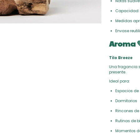
Notas suaves
Capacidad: 1
Medidas apr
Envase reutil
Aroma 
Tilo Breeze
Una fragancia s
presente.
Ideal para:
Espacios de
Dormitorios
Rincones de 
Rutinas de b
Momentos de