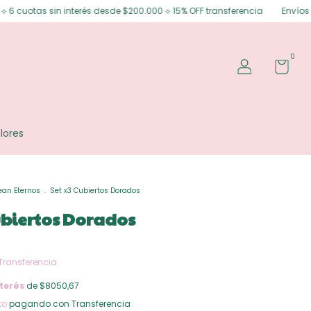
sin interés desde $200.000 ⟡ 15% OFF transferencia
Envíos gratis en Po
0
lores
ean Eternos
.
Set x3 Cubiertos Dorados
ubiertos Dorados
Transferencia
terés
de $8050,67
to
pagando con Transferencia