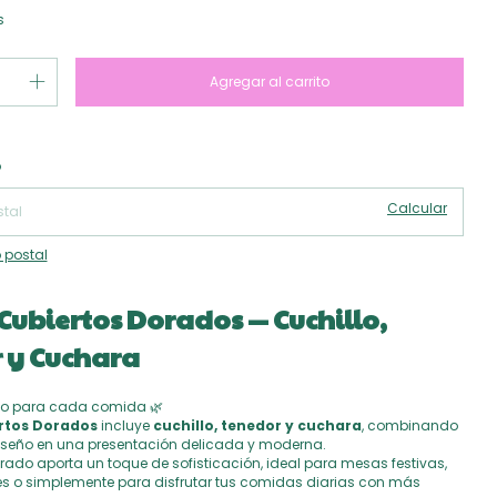
s
Cambiar CP
 CP:
o
Calcular
 postal
 Cubiertos Dorados — Cuchillo,
 y Cuchara
ilo para cada comida 🌿
rtos Dorados
incluye
cuchillo, tenedor y cuchara
, combinando
iseño en una presentación delicada y moderna.
do aporta un toque de sofisticación, ideal para mesas festivas,
s o simplemente para disfrutar tus comidas diarias con más