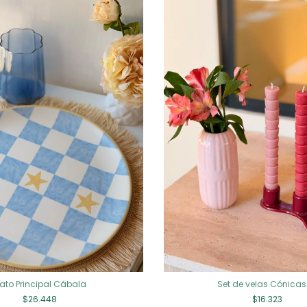
lato Principal Cábala
Set de velas Cónicas
$26.448
$16.323