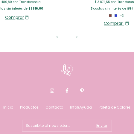
.480,80
con
Transferencia
$13.874,55
con
Transferen
tas sin interés de
$8816,00
3
cuotas sin interés de
$54
+3
Comprar
Inicio
Productos
Contacto
Info&Ayuda
Paleta de Colores