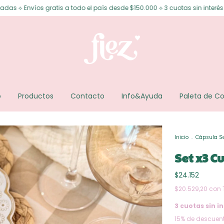
os gratis a todo el país desde $150.000 ⟡ 3 cuotas sin interés ⟡ 6 cuotas 
o
Productos
Contacto
Info&Ayuda
Paleta de Co
Inicio
.
Cápsula S
Set x3 C
$24.152
$20.529,20
con
3
cuotas sin in
15% de descuen