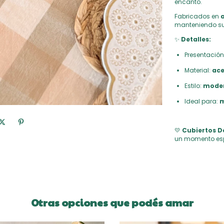
encanto.
Fabricados en
a
manteniendo su 
✨
Detalles:
Presentación
Material:
ace
Estilo:
modern
Ideal para:
m
💛
Cubiertos D
un momento esp
Otras opciones que podés amar