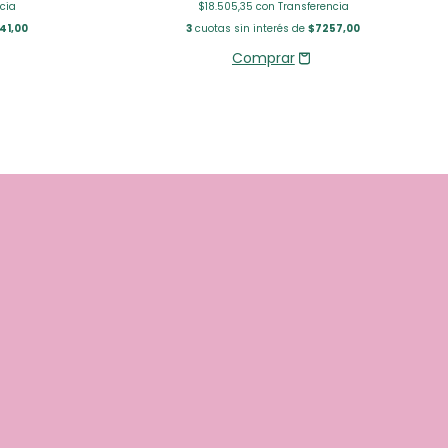
cia
$18.505,35
con
Transferencia
41,00
3
cuotas sin interés de
$7257,00