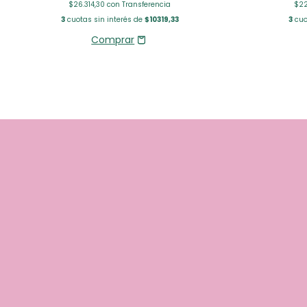
$26.314,30
con
Transferencia
$22
3
cuotas sin interés de
$10319,33
3
cuo