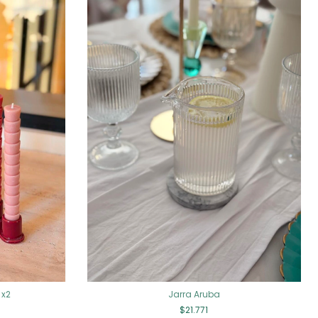
 x2
Jarra Aruba
$21.771