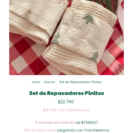
Inicio
.
Cocina
.
Set de Repasadores Pinitos
Set de Repasadores Pinitos
$22.760
$19.346
con
Transferencia
3
cuotas sin interés
de $7586,67
15% de descuento
pagando con Transferencia