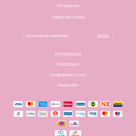
Info&Ayuda
Paleta de Colores
543765021824
3765021824
info@fiezdeco.com
Alberdi 894