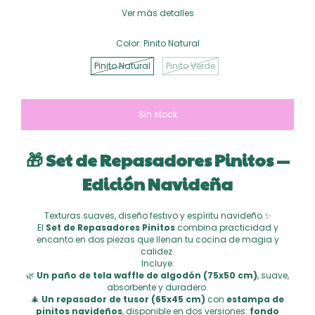
Ver más detalles
Color:
Pinito Natural
Pinito Natural
Pinito Verde
🎁 Set
de Repasadores Pinitos —
Edición Navideña
Texturas suaves, diseño festivo y espíritu navideño ✨
El
Set de Repasadores Pinitos
combina practicidad y
encanto en dos piezas que llenan tu cocina de magia y
calidez.
Incluye:
🌿
Un paño de tela waffle de algodón (75x50 cm)
, suave,
absorbente y duradero.
🎄
Un repasador de tusor (65x45 cm)
con
estampa de
pinitos navideños
, disponible en dos versiones:
fondo