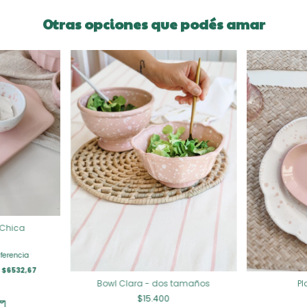
Otras opciones que podés amar
 Chica
ferencia
e
$6532,67
Bowl Clara - dos tamaños
Pl
$15.400