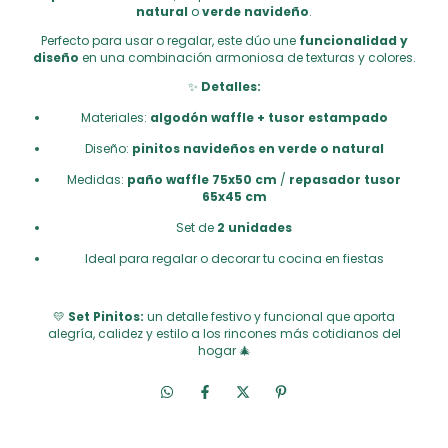
natural
o
verde navideño
.
Perfecto para usar o regalar, este dúo une
funcionalidad y
diseño
en una combinación armoniosa de texturas y colores.
✨
Detalles:
Materiales:
algodón waffle + tusor estampado
Diseño:
pinitos navideños en verde o natural
Medidas:
paño waffle 75x50 cm
/
repasador tusor
65x45 cm
Set de
2 unidades
Ideal para regalar o decorar tu cocina en fiestas
💛
Set Pinitos:
un detalle festivo y funcional que aporta
alegría, calidez y estilo a los rincones más cotidianos del
hogar 🎄