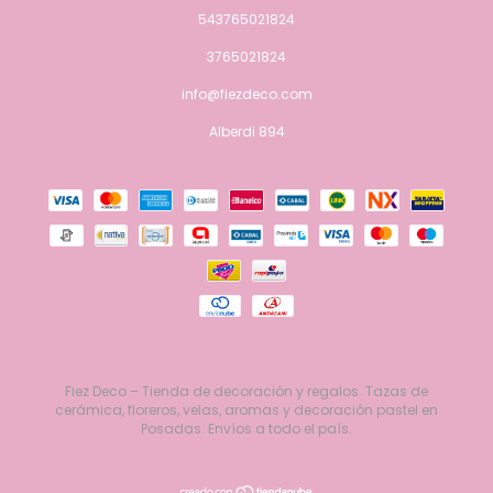
543765021824
3765021824
info@fiezdeco.com
Alberdi 894
Fiez Deco – Tienda de decoración y regalos. Tazas de
cerámica, floreros, velas, aromas y decoración pastel en
Posadas. Envíos a todo el país.