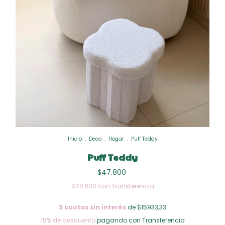
Inicio
.
Deco
.
Hogar
.
Puff Teddy
Puff Teddy
$47.800
$40.630
con
Transferencia
3
cuotas sin interés
de $15933,33
15% de descuento
pagando con Transferencia