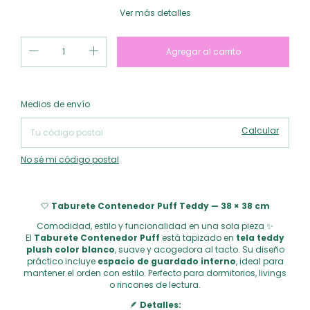
Ver más detalles
Cambiar CP
Entregas para el CP:
Medios de envío
Calcular
No sé mi código postal
🤍
Taburete Contenedor Puff Teddy — 38 × 38 cm
Comodidad, estilo y funcionalidad en una sola pieza ✨
El
Taburete Contenedor Puff
está tapizado en
tela teddy
plush color blanco
, suave y acogedora al tacto. Su diseño
práctico incluye
espacio de guardado interno
, ideal para
mantener el orden con estilo. Perfecto para dormitorios, livings
o rincones de lectura.
🪶
Detalles: