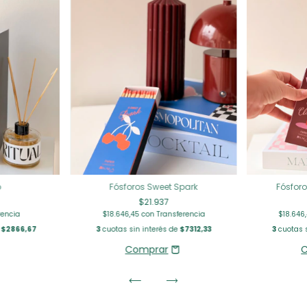
o
Fósforo
Fósforos Sweet Spark
$21.937
rencia
$18.646
$18.646,45
con
Transferencia
e
$2866,67
3
cuotas s
3
cuotas sin interés de
$7312,33