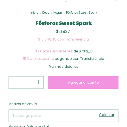
1
/
2
Inicio
.
Deco
.
Hogar
.
Fósforos Sweet Spark
Fósforos Sweet Spark
$21.937
$18.646,45
con
Transferencia
3
cuotas sin interés
de $7312,33
15% de descuento
pagando con Transferencia
Ver más detalles
Cambiar CP
Entregas para el CP:
Medios de envío
Calcular
No sé mi código postal