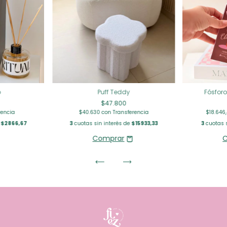
o
Puff Teddy
Fósforo
$47.800
rencia
$40.630
con
Transferencia
$18.646
e
$2866,67
3
cuotas sin interés de
$15933,33
3
cuotas s