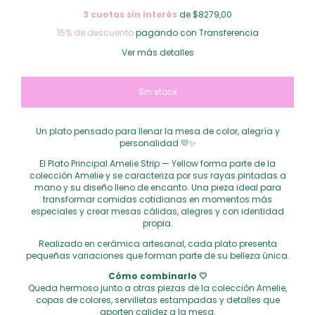
3
cuotas sin interés
de $8279,00
15% de descuento
pagando con Transferencia
Ver más detalles
Un plato pensado para llenar la mesa de color, alegría y
personalidad 💛✨
El Plato Principal Amelie Strip — Yellow forma parte de la
colección Amelie y se caracteriza por sus rayas pintadas a
mano y su diseño lleno de encanto. Una pieza ideal para
transformar comidas cotidianas en momentos más
especiales y crear mesas cálidas, alegres y con identidad
propia.
Realizado en cerámica artesanal, cada plato presenta
pequeñas variaciones que forman parte de su belleza única.
Cómo combinarlo 🤍
Queda hermoso junto a otras piezas de la colección Amelie,
copas de colores, servilletas estampadas y detalles que
aporten calidez a la mesa.