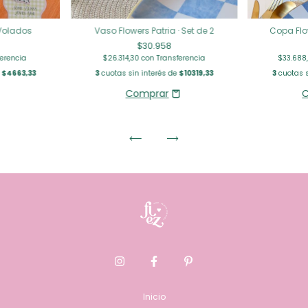
Volados
Vaso Flowers Patria · Set de 2
Copa Flow
$30.958
ferencia
$26.314,30
con
Transferencia
$33.688
e
$4663,33
3
cuotas sin interés de
$10319,33
3
cuotas s
Inicio