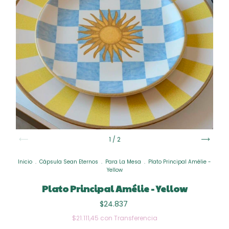
1
/
2
Inicio
.
Cápsula Sean Eternos
.
Para La Mesa
.
Plato Principal Amélie -
Yellow
Plato Principal Amélie - Yellow
$24.837
$21.111,45
con
Transferencia