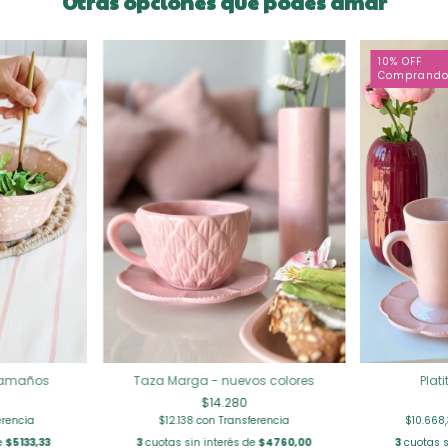
Otras opciones que podés amar
10% OFF
Comprando
 tamaños
Plat
Taza Marga - nuevos colores
$14.280
erencia
$10.668
$12.138
con
Transferencia
e
$5133,33
3
cuotas s
3
cuotas sin interés de
$4760,00