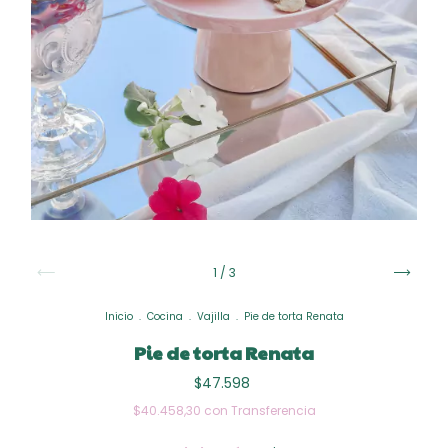
1
/
3
Inicio
.
Cocina
.
Vajilla
.
Pie de torta Renata
Pie de torta Renata
$47.598
$40.458,30
con
Transferencia