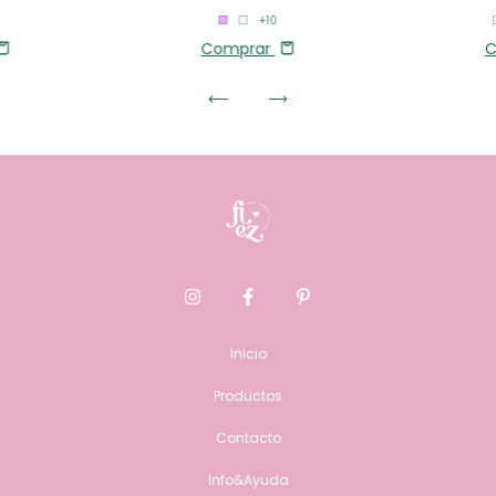
+10
C
Comprar
Inicio
Productos
Contacto
Info&Ayuda