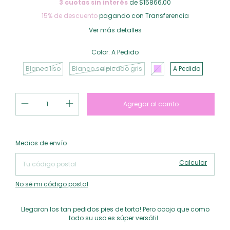
3
cuotas sin interés
de $15866,00
15% de descuento
pagando con Transferencia
Ver más detalles
Color:
A Pedido
Blanco liso
Blanco salpicado gris
A Pedido
Cambiar CP
Entregas para el CP:
Medios de envío
Calcular
No sé mi código postal
Llegaron los tan pedidos pies de torta! Pero ooojo que como
todo su uso es súper versátil.