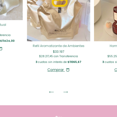
tual
ferencia
e
$11424,00
Refil Aromatizante de Ambientes
Hom
$33.197
$28.217,45
con
Transferencia
$55.2
3
cuotas sin interés de
$11065,67
3
cuotas si
Comprar
C