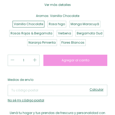
Ver más detalles
Aromas:
Vainilla Chocolate
Vainilla Chocolate
Rosa higo
Mango Maracuyá
Rosas Rojas & Bergamota
Verbena
Bergamota Oud
Naranja Pimienta
Flores Blancas
Cambiar CP
Entregas para el CP:
Medios de envío
Calcular
No sé mi código postal
Llená tu hogar y tus prendas de frescura y personalidad con