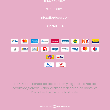
543765021824
3765021824
info@fiezdeco.com
Alberdi 894
Fiez Deco – Tienda de decoración y regalos. Tazas de
cerámica, floreros, velas, aromas y decoración pastel en
Posadas. Envíos a todo el país.