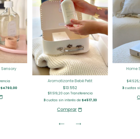
 Sensory
Home S
Aromatizante Bebé Petit
rencia
$41.525
$13.552
e
$4760,00
3
cuotas si
$11.519,20
con
Transferencia
C
3
cuotas sin interés de
$4517,33