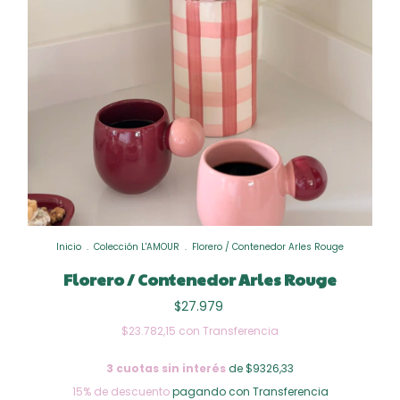
Inicio
.
Colección L'AMOUR
.
Florero / Contenedor Arles Rouge
Florero / Contenedor Arles Rouge
$27.979
$23.782,15
con
Transferencia
3
cuotas sin interés
de $9326,33
15% de descuento
pagando con Transferencia