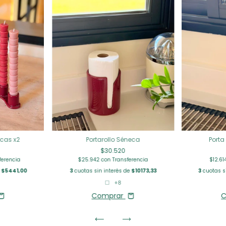
icas x2
Portarollo Séneca
Porta
$30.520
ferencia
$25.942
con
Transferencia
$12.6
e
$5441,00
3
cuotas sin interés de
$10173,33
3
cuotas s
+8
Comprar
C