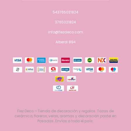
543765021824
3765021824
info@fiezdeco.com
Alberdi 894
Fiez Deco – Tienda de decoración y regalos. Tazas de
cerámica, floreros, velas, aromas y decoración pastel en
Posadas. Envíos a todo el país.