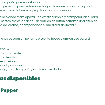
compaña y ordena el espacio ✨
está pensado para perfumar el hogar de manera constante y sutil,
sación de frescura y equilibrio a los ambientes.
drio blanco mate aporta una estética limpia y atemporal, ideal para
istintos estilos de deco. Las varillas de rattan permiten una difusión
ua del aroma, acompañando el día a día sin invadir.
uienes buscan un perfume presente, fresco y armonioso para el
250 ml
io blanco mate
las de rattan
s interiores
dual y continua
iving, dormitorio, baño, escritorio o recibidor
as disponibles
 Pepper