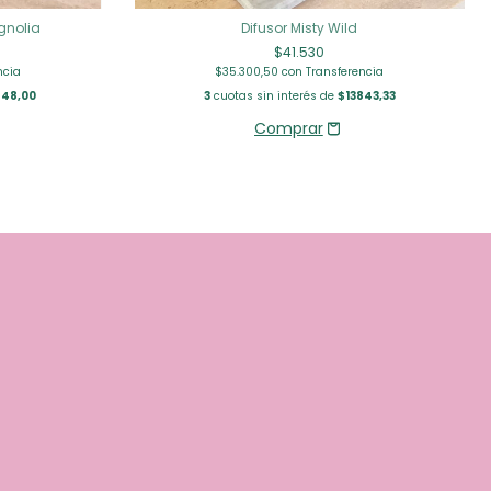
agnolia
Difusor Misty Wild
$41.530
ncia
$35.300,50
con
Transferencia
48,00
3
cuotas sin interés de
$13843,33