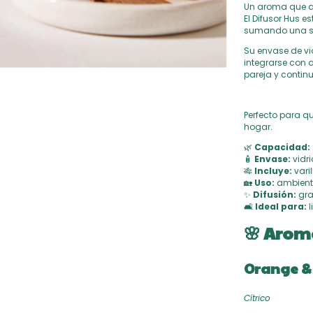
Un aroma que a
El Difusor Hus 
sumando una sen
Su envase de vi
integrarse con d
pareja y contin
Perfecto para q
hogar.
🌿
Capacidad:
🧴
Envase:
vidr
🎋
Incluye:
varil
🏡
Uso:
ambiente
✨
Difusión:
gra
🛋
Ideal para:
l
🌸 Arom
Orange &
Cítrico