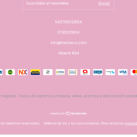
543765021824
3765021824
info@fiezdeco.com
Alberdi 894
 regalos. Tazas de cerámica, floreros, velas, aromas y decoración pastel
 los derechos reservados.
Defensa de las y los consumidores. Para reclamos
ingresá