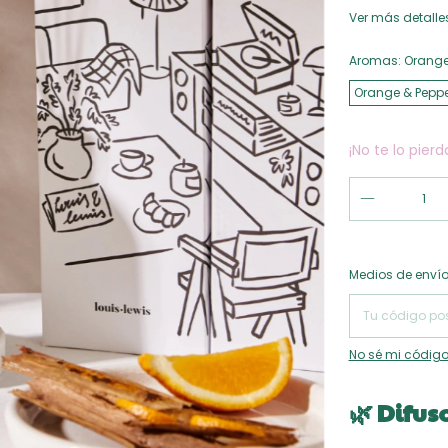
Ver más detalle
Aromas:
Orange
Orange & Peppe
¡No te lo pierd
Entregas para el
Medios de enví
No sé mi código
🌿 Difus