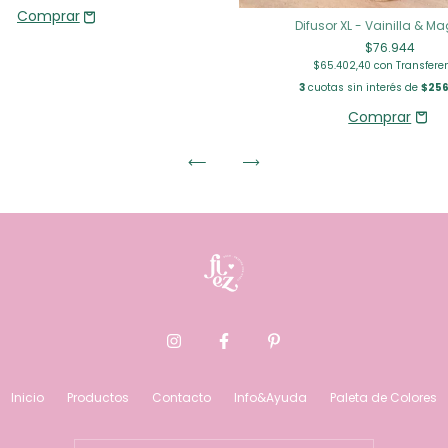
Difusor XL - Vainilla & M
$76.944
$65.402,40
con
Transfere
3
cuotas sin interés de
$256
Inicio
Productos
Contacto
Info&Ayuda
Paleta de Colores