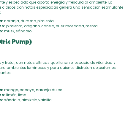
te y especiado que aporta energía y frescura al ambiente. La
 cítricos con notas especiadas genera una sensación estimulante
.
a:
naranja, durazno, pimienta
po:
pimienta, orégano, canela, nuez moscada, menta
o:
musk, sándalo
itric Pump)
y frutal, con notas cítricas que llenan el espacio de vitalidad y
 para ambientes luminosos y para quienes disfrutan de perfumes
cantes.
a:
mango, papaya, naranja dulce
po:
limón, lima
o:
sándalo, almizcle, vainilla