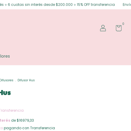
sin interés desde $200.000 ⟡ 15% OFF transferencia
Envíos gratis en Po
0
lores
Difusores
.
Difusor Hus
Hus
Transferencia
terés
de $16979,33
to
pagando con Transferencia