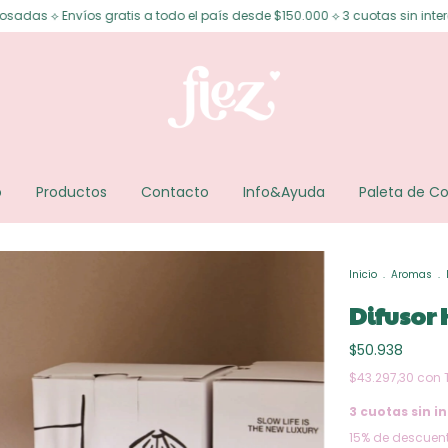
os gratis a todo el país desde $150.000 ⟡ 3 cuotas sin interés ⟡ 6 cuotas 
o
Productos
Contacto
Info&Ayuda
Paleta de Co
Inicio
.
Aromas
.
Difusor 
$50.938
$43.297,30
con
3
cuotas sin in
15% de descuen