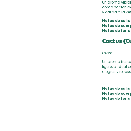
Un aroma vibran
combinación de
y cálida a la vez
Notas de salid
Notas de cuer
Notas de fond
Cactus (C
Frutal
Un aroma fresco 
ligereza. Ideal
alegres y refres
Notas de salid
Notas de cuer
Notas de fond