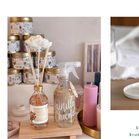
$
3
cuot