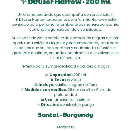
✨ Difusor Harrow · 200 ml
Un aroma profundo que acompaña con presencia ✨
El Difusor Harrow forma parte de la familia Harrow y está
pensado para perfumar el ambiente de manera constante,
con una fragancia cálida y sofisticada.
Su envase de vidrio combinado con varillas negras de fibra
aporta una estética elegante y contemporánea, ideal para
espacios que buscan carácter y equilibrio. La difusión es
gradual y continua, creando una atmósfera envolvente sin
resultar invasiva.
Perfecto para sumar identidad y calidez al hogar.
🌿
Capacidad:
200 ml
🧴
Envase:
vidrio
🎋
Incluye:
varillas negras de fibra
📏
Medidas con varillas:
26 cm de alto x 6 cm de
profundidad
🏡
Uso:
ambientes interiores
✨
Difusión:
constante y pareja
Santal · Burgundy
Maderosa