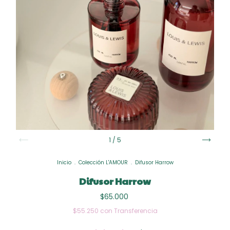
1
/
5
Inicio
.
Colección L'AMOUR
.
Difusor Harrow
Difusor Harrow
$65.000
$55.250
con
Transferencia