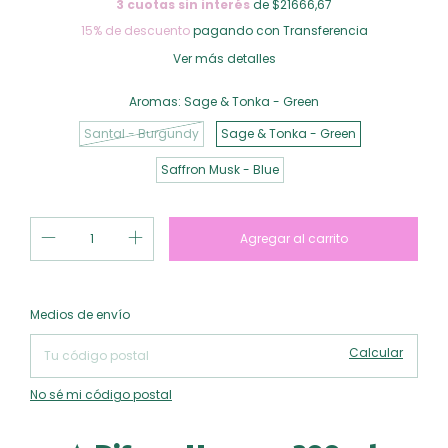
3
cuotas sin interés
de $21666,67
15% de descuento
pagando con Transferencia
Ver más detalles
Aromas:
Sage & Tonka - Green
Santal - Burgundy
Sage & Tonka - Green
Saffron Musk - Blue
Cambiar CP
Entregas para el CP:
Medios de envío
Calcular
No sé mi código postal