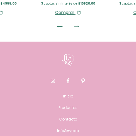
e
$4955,00
3
cuotas s
3
cuotas sin interés de
$10920,00
Comprar
Inicio
Productos
Contacto
Info&Ayuda