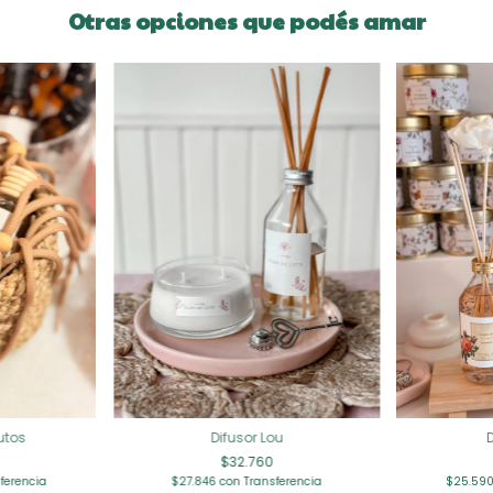
Otras opciones que podés amar
utos
Difusor Lou
$32.760
ferencia
$25.590
$27.846
con
Transferencia