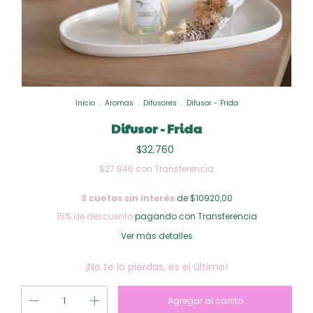
Inicio
.
Aromas
.
Difusores
.
Difusor - Frida
Difusor - Frida
$32.760
$27.846
con
Transferencia
3
cuotas sin interés
de $10920,00
15% de descuento
pagando con Transferencia
Ver más detalles
¡No te lo pierdas, es el último!