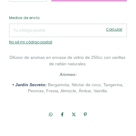
Cambiar CP
Entregas para el CP:
Medios de envío
Calcular
No sé mi código postal
Difusor de aromas en envase de vidrio de 250cc con varillas 
de rattán naturales.
Aromas:
• Jardín Secreto:
Bergamota, Néctar de coco, Tangerina,
Peonías, Fresia, Almizcle, Ámbar, Vainilla.