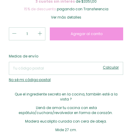
3
cuotas sin interés
de $3351,00
15% de descuento
pagando con Transferencia
Ver más detalles
Cambiar CP
Entregas para el CP:
Medios de envío
Calcular
No sé mi código postal
Que el ingrediente secreto en la cocina, también esté a la
vista ?
Llená de amor tu cocina con esta
espátula/cuchara/revolvedor en forma de corazón.
Madera eucalipto curada con cera de abeja.
Mide 27 cm.