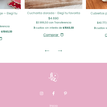
Cucharita dorada - Elegí tu favorita
e — Elegí tu
Cubiertos 
$4.690
$3.986,50
con
Transferencia
$40.777
ferencia
3
cuotas sin interés de
$1563,33
3
cuotas s
e
$1563,33
Comprar
Inicio