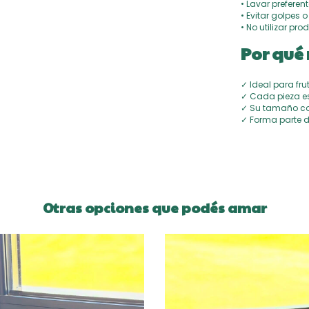
• Lavar prefere
• Evitar golpes
• No utilizar pr
Por qué 
✓ Ideal para f
✓ Cada pieza e
✓ Su tamaño com
✓ Forma parte d
Otras opciones que podés amar