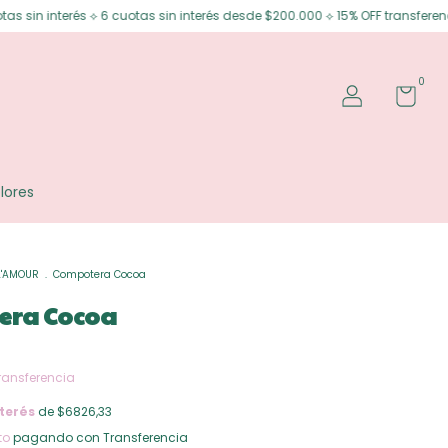
 cuotas sin interés desde $200.000 ⟡ 15% OFF transferencia
Envíos grat
0
lores
L'AMOUR
.
Compotera Cocoa
era Cocoa
ransferencia
terés
de $6826,33
to
pagando con Transferencia