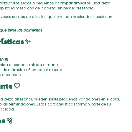
nacks, frutos secos o pequeños acompañamientos. Una pieza
mpleta la mesa con delicadeza, sin perder presencia.
eces son los detalles los que terminan haciendo especial un
 que tiene las palmeritas
ísticas ✨
AMOUR
ámica artesanal pintada a mano
m de diámetro x 6 cm de alto aprox.
 y chocolate
nte 🤍
na pieza artesanal, pueden existir pequeñas variaciones en el color,
o las terminaciones. Estas características forman parte de su
ticidad.
s 🫧