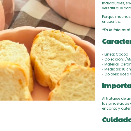
individuales, s
versátil que co
Porque muchas v
encuentro.
*En la foto es el
Caracter
• Línea: Cocoa
• Colección: L'
• Material: Cer
• Medidas: 10 c
• Colores: Rosa
Importa
Al tratarse de u
las pinceladas 
encanto y auten
Cuidado