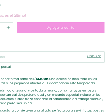
s
as, es el último!
Cambiar CP
 CP:
o
Calcular
 postal
ocoa forma parte de
L'AMOUR
, una colección inspirada en los
xturas y los pequeños rituales que acompañan esta temporada.
rámica artesanal y pintada a mano, combina rayas en rosa y
portan calidez, profundidad y un encanto especial incluso en los
queños. Cada trazo conserva la naturalidad del trabajo manual,
ada pieza sea única.
cto la convierte en una aliada perfecta para servir frutas, postres