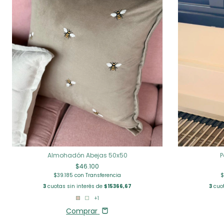
Almohadón Abejas 50x50
P
$46.100
$39.185
con
Transferencia
$
3
cuotas sin interés de
$15366,67
3
cuot
+1
Comprar