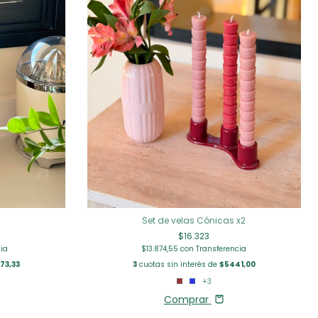
Set de velas Cónicas x2
$16.323
cia
$13.874,55
con
Transferencia
73,33
3
cuotas sin interés de
$5441,00
+3
Comprar