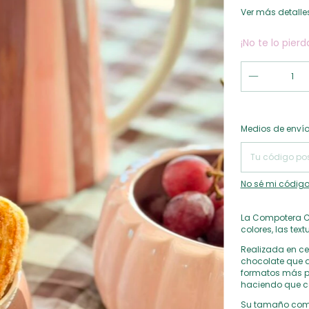
Ver más detalle
¡No te lo pierd
Entregas para el
Medios de enví
No sé mi código
La Compotera C
colores, las te
Realizada en ce
chocolate que a
formatos más pe
haciendo que c
Su tamaño compa