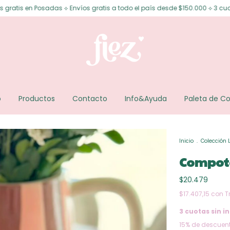
 ⟡ Envíos gratis a todo el país desde $150.000 ⟡ 3 cuotas sin interés ⟡ 6
o
Productos
Contacto
Info&Ayuda
Paleta de Co
Inicio
.
Colección 
Compot
$20.479
$17.407,15
con
T
3
cuotas sin in
15% de descuen