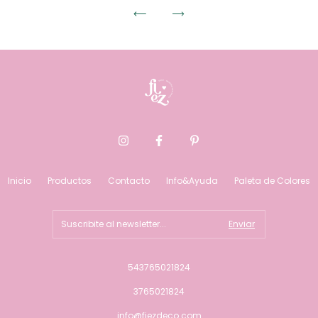
Inicio
Productos
Contacto
Info&Ayuda
Paleta de Colores
543765021824
3765021824
info@fiezdeco.com