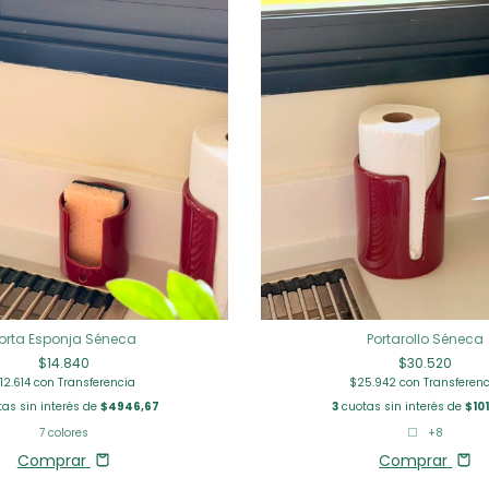
orta Esponja Séneca
Portarollo Séneca
$14.840
$30.520
12.614
con
Transferencia
$25.942
con
Transferen
as sin interés de
$4946,67
3
cuotas sin interés de
$101
7 colores
+8
Comprar
Comprar