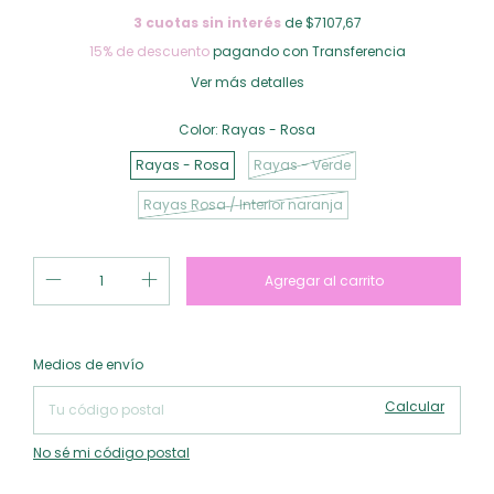
3
cuotas sin interés
de $7107,67
15% de descuento
pagando con Transferencia
Ver más detalles
Color:
Rayas - Rosa
Rayas - Rosa
Rayas - Verde
Rayas Rosa / Interior naranja
Cambiar CP
Entregas para el CP:
Medios de envío
Calcular
No sé mi código postal