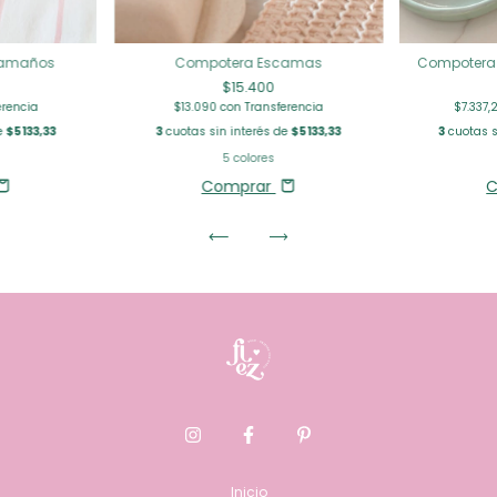
 tamaños
Compotera Escamas
Compotera 
$15.400
erencia
$13.090
con
Transferencia
$7.337
e
$5133,33
3
cuotas sin interés de
$5133,33
3
cuotas s
5 colores
Comprar
C
Inicio