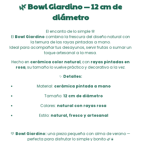
🌿
Bowl Giardino — 12 cm de
diámetro
El encanto de lo simple 🌸
El
Bowl Giardino
combina la frescura del diseño natural con
la ternura de las rayas pintadas a mano.
Ideal para acompañar tus desayunos, servir frutas o sumar un
toque artesanal a la mesa.
Hecho en
cerámica color natural
, con
rayas pintadas en
rosa
, su tamaño lo vuelve práctico y decorativo a la vez.
✨
Detalles:
Material:
cerámica pintada a mano
Tamaño:
12 cm de diámetro
Colores:
natural con rayas rosa
Estilo:
natural, fresco y artesanal
💛
Bowl Giardino:
una pieza pequeña con alma de verano —
perfecta para disfrutar lo simple y bonito 🌿☀️