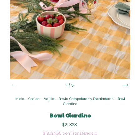
1
/
5
Inicio
.
Cocina
.
Vajilla
.
Bowls, Compoteras y Ensaladeras
.
Bowl
Giardino
Bowl Giardino
$21.323
$18.124,55
con
Transferencia