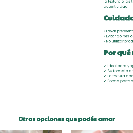
la textura o las
autenticidad.
Cuidado
• Lavar prefere
• Evitar golpes
• No utilizar pr
Por qué 
✓ Ideal para yog
✓ Su formato am
✓ La textura ap
✓ Forma parte d
Otras opciones que podés amar