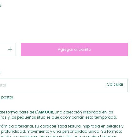
s
Cambiar CP
 CP:
o
Calcular
 postal
etite forma parte de
L'AMOUR
, una colección inspirada en los
xturas y los pequeños rituales que acompañan esta temporada.
ámica artesanal, su característica textura inspirada en pétalos y
 profundidad, movimiento y una personalidad única. Su formato
ndido lo convierte en una pieza versátil que combina belleza y