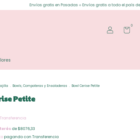
s gratis en Posadas ⟡ Envíos gratis a todo el país desde $150.000 ⟡ 3 cuo
0
lores
ajilla
.
Bowls, Compoteras y Ensaladeras
.
Bowl Cerise Petite
ise Petite
Transferencia
terés
de $8076,33
to
pagando con Transferencia