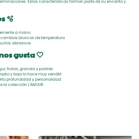
 terminaciones. Estas características forman parte de su encanto y
s 🫧
ntemente a mano
 o cambios bruscos de temperatura
oductos abrasivos
nos gusta 🤍
ur, frutas, granola y postres
plio y bajo lo hace muy versátil
orta profundidad y personalidad
e la colección L'AMOUR