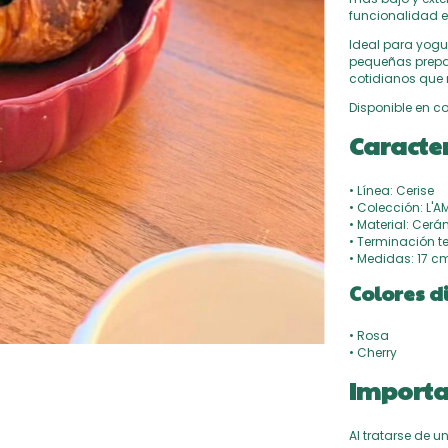
funcionalidad e
Ideal para yogur
pequeñas prepa
cotidianos que 
Disponible en co
Caracter
• Línea: Cerise
• Colección: L'
• Material: Cer
• Terminación t
• Medidas: 17 c
Colores d
• Rosa
• Cherry
Importa
Al tratarse de u