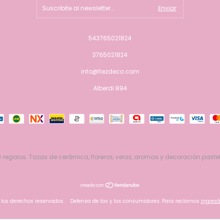
543765021824
3765021824
info@fiezdeco.com
Alberdi 894
 regalos. Tazas de cerámica, floreros, velas, aromas y decoración pastel
 los derechos reservados.
Defensa de las y los consumidores. Para reclamos
ingresá