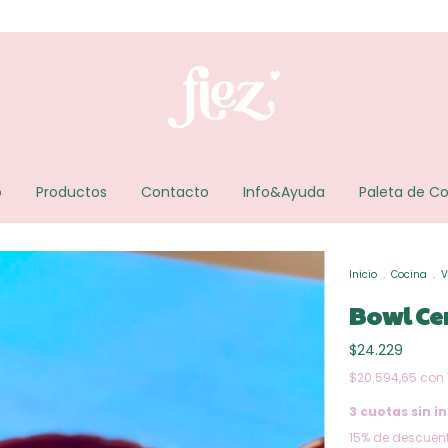
Envío
o
Productos
Contacto
Info&Ayuda
Paleta de Co
Inicio
.
Cocina
.
V
Bowl Cer
$24.229
$20.594,65
con
3
cuotas sin in
15% de descuen