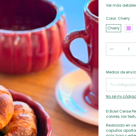
Ver más detalle
Color:
Cherry
Cherry
Entregas para el
Medios de enví
No sé mi código
El Bowl Cerise P
colores, las te
Realizado en cer
capullos aporta
más bajo y exte