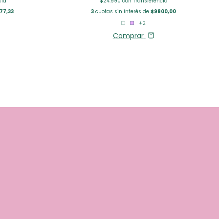
$24.990
con
Transferencia
cia
3
cuotas sin interés de
$9800,00
77,33
+2
Comprar