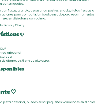
n partes iguales.
 con frutas, granola, desayunos, postres, snacks, frutas frescas o
raciones para compartir. Un bowl pensado para esos momentos
merecen disfrutarse con calma.
lor Rosa y Cherry.
ísticas ✨
AMOUR
ámica artesanal
exturada
m de diámetro x 5 cm de alto aprox.
isponibles
nte 🤍
na pieza artesanal, pueden existir pequeñas variaciones en el color,