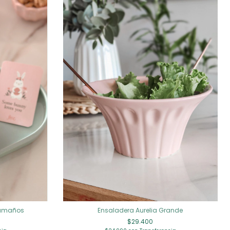
Ensaladera Aurelia Grande
tamaños
$29.400