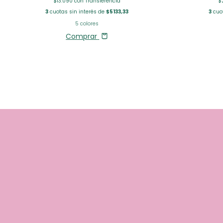
$13.090
con
Transferencia
$
3
cuotas sin interés de
$5133,33
3
cuot
5 colores
Comprar