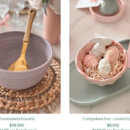
Ensaladera Rosalía
Compotera Flor - cuatro 
$28.560
$8.632