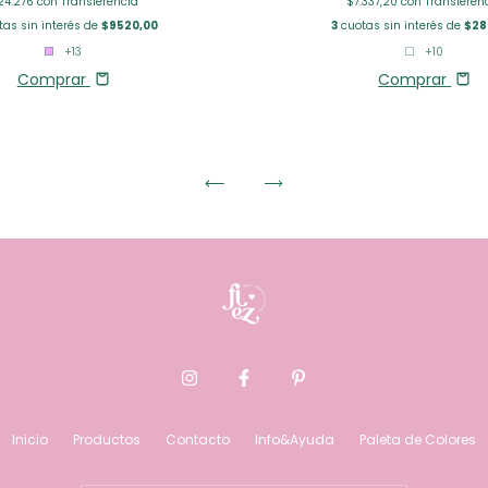
24.276
con
Transferencia
$7.337,20
con
Transferen
as sin interés de
$9520,00
3
cuotas sin interés de
$28
+13
+10
Comprar
Comprar
Inicio
Productos
Contacto
Info&Ayuda
Paleta de Colores