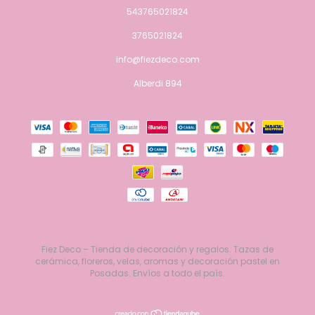
543765021824
3765021824
info@fiezdeco.com
Alberdi 894
Fiez Deco – Tienda de decoración y regalos. Tazas de
cerámica, floreros, velas, aromas y decoración pastel en
Posadas. Envíos a todo el país.