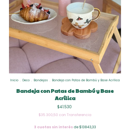
Inicio
.
Deco
.
Bandejas
.
Bandeja con Patas de Bambú y Base Acrílica
Bandeja con Patas de Bambú y Base
Acrílica
$41.530
$35.300,50
con
Transferencia
3
cuotas sin interés
de $13843,33