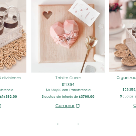
Organizad
 divisiones
Tablita Cuore
$11.394
$29.359
sferencia
$9.684,90
con
Transferencia
3
cuotas s
$14392,00
3
cuotas sin interés de
$3798,00