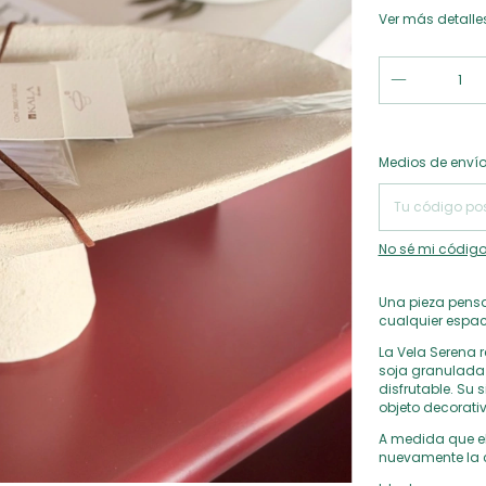
Ver más detalle
Entregas para el
Medios de enví
No sé mi código
Una pieza pens
cualquier espac
La Vela Serena 
soja granulada 
disfrutable. Su 
objeto decorati
A medida que el
nuevamente la c