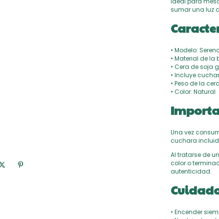
Ideal para mesa
sumar una luz cá
Caracter
• Modelo: Seren
• Material de la
• Cera de soja 
• Incluye cucha
• Peso de la cer
• Color: Natural
Importa
Una vez consumi
cuchara incluid
Al tratarse de u
color o termina
autenticidad.
Cuidado
• Encender siemp