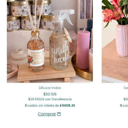
Difusor India
Se
$30.106
$25.590,10
con
Transferencia
$1
3
cuotas sin interés de
$10035,33
3
cuot