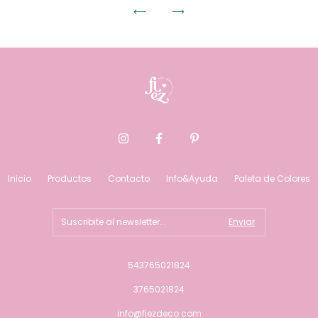
Inicio
Productos
Contacto
Info&Ayuda
Paleta de Colores
543765021824
3765021824
info@fiezdeco.com