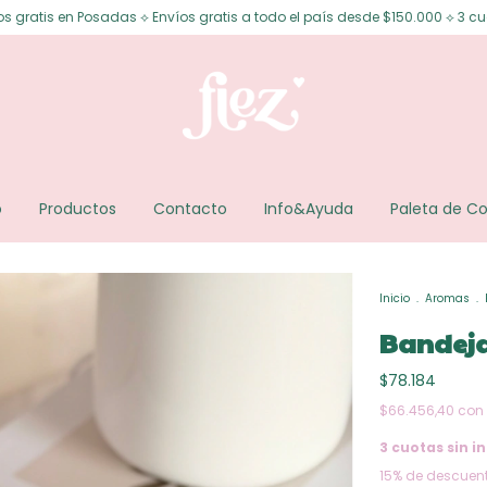
das ⟡ Envíos gratis a todo el país desde $150.000 ⟡ 3 cuotas sin interés 
o
Productos
Contacto
Info&Ayuda
Paleta de Co
Inicio
.
Aromas
.
Bandeja
$78.184
$66.456,40
con
3
cuotas sin in
15% de descuen