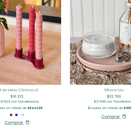
t de velas Cónicas x2
Difusor Lou
$16.323
$32.760
3.874,55
con
Transferencia
$27.846
con
Transferenc
as sin interés de
$5441,00
3
cuotas sin interés de
$109
+3
Comprar
Comprar