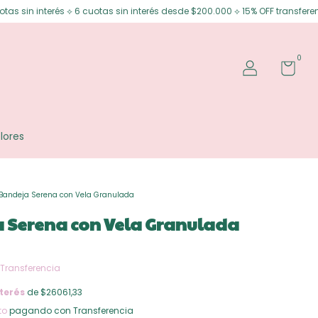
⟡ 6 cuotas sin interés desde $200.000 ⟡ 15% OFF transferencia
Envíos gr
0
lores
Bandeja Serena con Vela Granulada
 Serena con Vela Granulada
Transferencia
terés
de $26061,33
to
pagando con Transferencia