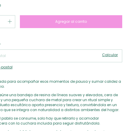
s
Cambiar CP
 CP:
o
Calcular
 postal
ada para acompañar esos momentos de pausa y sumar calidez a
io.
reúne una bandeja de resina de líneas suaves y elevadas, cera de
y una pequeña cuchara de metal para crear un ritual simple y
silueta escultórica aporta presencia y textura, convirtiéndola en un
vo que se integra con naturalidad a distintos ambientes del hogar.
 pabilo se consume, solo hay que retirarlo y acomodar
era con la cuchara incluida para seguir disfrutándola.