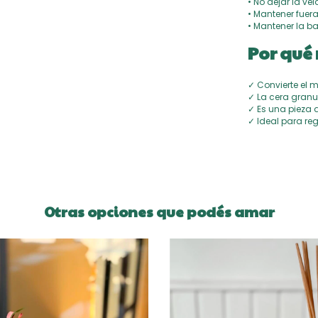
• No dejar la ve
• Mantener fuer
• Mantener la b
Por qué 
✓ Convierte el 
✓ La cera granu
✓ Es una pieza 
✓ Ideal para reg
Otras opciones que podés amar