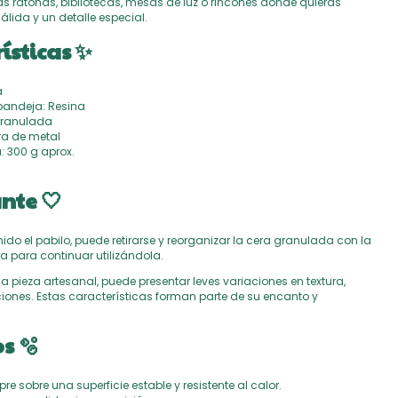
s ratonas, bibliotecas, mesas de luz o rincones donde quieras
lida y un detalle especial.
ísticas ✨
a
 bandeja: Resina
granulada
ra de metal
a: 300 g aprox.
nte 🤍
do el pabilo, puede retirarse y reorganizar la cera granulada con la
a para continuar utilizándola.
na pieza artesanal, puede presentar leves variaciones en textura,
ciones. Estas características forman parte de su encanto y
s 🫧
re sobre una superficie estable y resistente al calor.