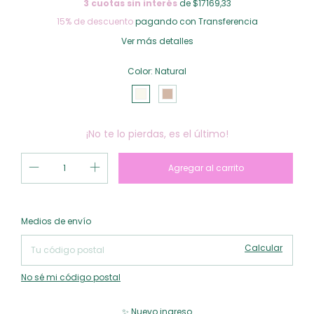
3
cuotas sin interés
de $17169,33
15% de descuento
pagando con Transferencia
Ver más detalles
Color:
Natural
¡No te lo pierdas, es el último!
Cambiar CP
Entregas para el CP:
Medios de envío
Calcular
No sé mi código postal
✨ Nuevo ingreso