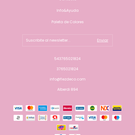
Info&Ayuda
Paleta de Colores
543765021824
3765021824
info@fiezdeco.com
Alberdi 894