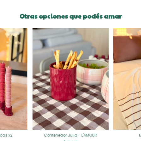
Otras opciones que podés amar
icas x2
Contenedor Julia - L'AMOUR