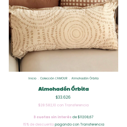
Inicio
.
Colección L'AMOUR
.
Almohadón Órbita
Almohadón Órbita
$33.626
$28.582,10
con
Transferencia
3
cuotas sin interés
de $11208,67
15% de descuento
pagando con Transferencia