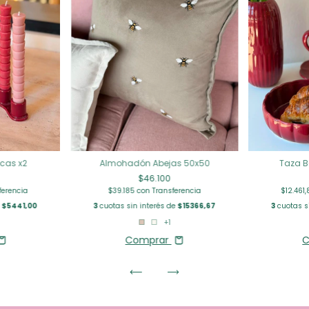
icas x2
Almohadón Abejas 50x50
Taza B
$46.100
ferencia
$39.185
con
Transferencia
$12.461
e
$5441,00
3
cuotas sin interés de
$15366,67
3
cuotas s
+1
Comprar
C