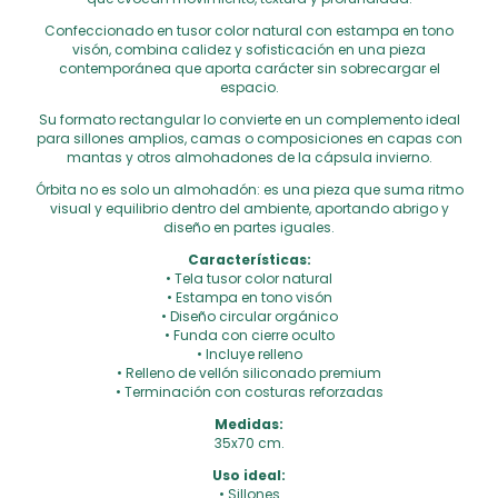
Confeccionado en tusor color natural con estampa en tono
visón, combina calidez y sofisticación en una pieza
contemporánea que aporta carácter sin sobrecargar el
espacio.
Su formato rectangular lo convierte en un complemento ideal
para sillones amplios, camas o composiciones en capas con
mantas y otros almohadones de la cápsula invierno.
Órbita no es solo un almohadón: es una pieza que suma ritmo
visual y equilibrio dentro del ambiente, aportando abrigo y
diseño en partes iguales.
Características:
• Tela tusor color natural
• Estampa en tono visón
• Diseño circular orgánico
• Funda con cierre oculto
• Incluye relleno
• Relleno de vellón siliconado premium
• Terminación con costuras reforzadas
Medidas:
35x70 cm.
Uso ideal:
• Sillones