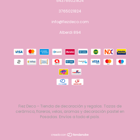
543765021824
3765021824
info@fiezdeco.com
Alberdi 894
Fiez Deco – Tienda de decoración y regalos. Tazas de
cerámica, floreros, velas, aromas y decoración pastel en
Posadas. Envíos a todo el país.