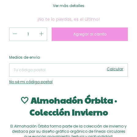
Ver más detalles
¡No te lo pierdas, es el último!
Cambiar CP
Entregas para el CP:
Medios de envío
Calcular
No sé mi código postal
🤍 Almohadón Órbita ·
Colección Invierno
El Almohadón Órbita forma parte de la colección de invierno y
destaca por su diseño gráfico orgánico de líneas circulares
que evocan movimiento, textura y profundidad.