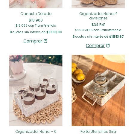
Organizador Hanoi 4
Canasto Dorado
divisiones
$18.900
$34.541
$16.065
con
Transferencia
$29.359,85
con
Transferencia
3
cuotas sin interés de
$6300,00
3
cuotas sin interés de
$11513,67
Organizador Hanoi - 6
Porta Utensilios Sira