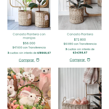
Canasto Plantera con
Canasto Plantera
manijas
$72.800
$56.000
$61.880
con
Transferencia
$47.600
con
Transferencia
3
cuotas sin interés de
$24266,67
3
cuotas sin interés de
$18666,67
Comprar
Comprar