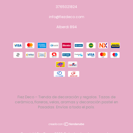
3765021824
info@fiezdeco.com
Alberdi 894
Fiez Deco – Tienda de decoración y regalos. Tazas de
cerámica, floreros, velas, aromas y decoración pastel en
Posadas. Envíos a todo el país.