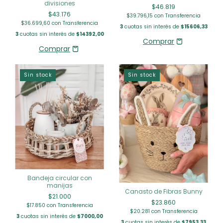
divisiones
$46.819
$43.176
$39.796,15
con
Transferencia
$36.699,60
con
Transferencia
3
cuotas sin interés de
$15606,33
3
cuotas sin interés de
$14392,00
Sin stock
Sin stock
Bandeja circular con
manijas
Canasto de Fibras Bunny
$21.000
$23.860
$17.850
con
Transferencia
$20.281
con
Transferencia
3
cuotas sin interés de
$7000,00
3
cuotas sin interés de
$7953,33