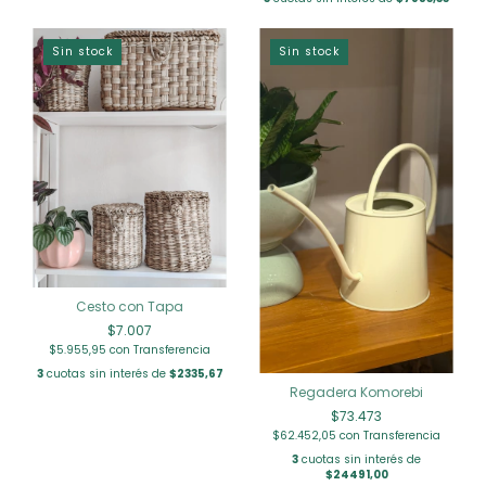
Sin stock
Sin stock
Cesto con Tapa
$7.007
$5.955,95
con
Transferencia
3
cuotas sin interés de
$2335,67
Regadera Komorebi
$73.473
$62.452,05
con
Transferencia
3
cuotas sin interés de
$24491,00