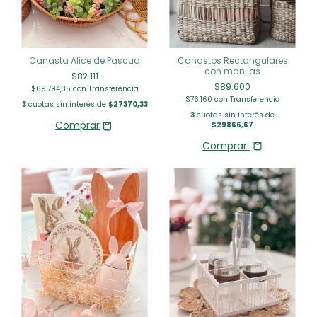
Canasta Alice de Pascua
Canastos Rectangulares
con manijas
$82.111
$89.600
$69.794,35
con
Transferencia
$76.160
con
Transferencia
3
cuotas sin interés de
$27370,33
3
cuotas sin interés de
$29866,67
Comprar