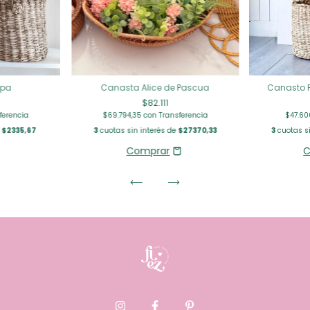
Canasto P
apa
Canasta Alice de Pascua
$82.111
$47.6
ferencia
$69.794,35
con
Transferencia
3
cuotas si
e
$2335,67
3
cuotas sin interés de
$27370,33
C