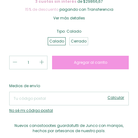
3
cuotas sin interés
de $29866,67
15% de descuento
pagando con Transferencia
Ver más detalles
Tipo:
Calado
Calado
Cerrado
Cambiar CP
Entregas para el CP:
Medios de envío
Calcular
No sé mi código postal
Nuevos canastoootes guardatutti de Junco con manijas,
hechos por artesanos de nuestro país.