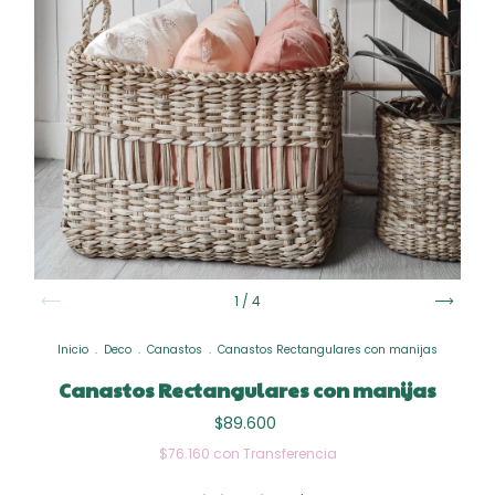
1
/
4
Inicio
.
Deco
.
Canastos
.
Canastos Rectangulares con manijas
Canastos Rectangulares con manijas
$89.600
$76.160
con
Transferencia