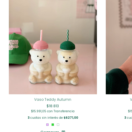
Vaso Teddy Autumn
V
$18.813
$15.991,05
con
Transferencia
$1
3
cuotas sin interés de
$6271,00
3
cuo