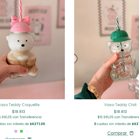
aso Teddy Coquette
Vaso Teddy Chill
$18.813
$18.813
5.991,05
con
Transferencia
$15.991,05
con
Transferen
tas sin interés de
$6271,00
3
cuotas sin interés de
$62
Comprar