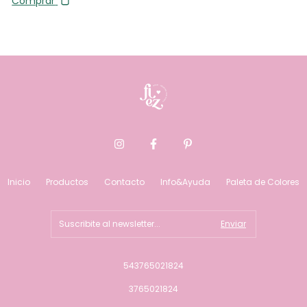
Comprar
Inicio
Productos
Contacto
Info&Ayuda
Paleta de Colores
543765021824
3765021824