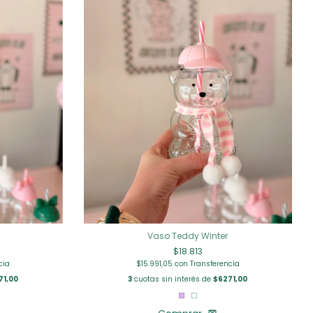
Vaso Teddy Winter
$18.813
cia
$15.991,05
con
Transferencia
71,00
3
cuotas sin interés de
$6271,00