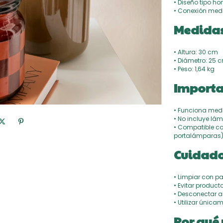
• Diseño tipo h
• Conexión med
Medidas
• Altura: 30 cm
• Diámetro: 25 
• Peso: 1,64 kg
Importa
• Funciona med
• No incluye lá
• Compatible co
portalámparas
Cuidado
• Limpiar con p
• Evitar product
• Desconectar a
• Utilizar únicam
Por qué 