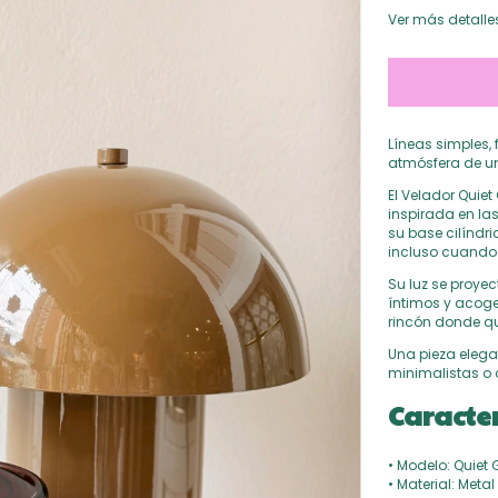
Ver más detalle
Líneas simples,
atmósfera de un
El Velador Quie
inspirada en la
su base cilíndr
incluso cuando
Su luz se proye
íntimos y acoged
rincón donde q
Una pieza elega
minimalistas o 
Caracter
• Modelo: Quiet 
• Material: Metal