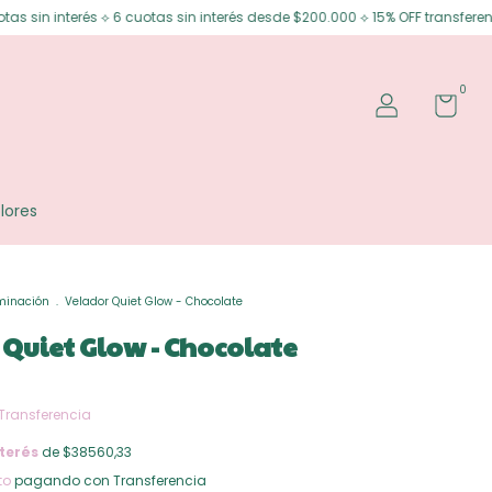
⟡ 6 cuotas sin interés desde $200.000 ⟡ 15% OFF transferencia
Envíos g
0
lores
minación
.
Velador Quiet Glow - Chocolate
Quiet Glow - Chocolate
Transferencia
terés
de $38560,33
to
pagando con Transferencia