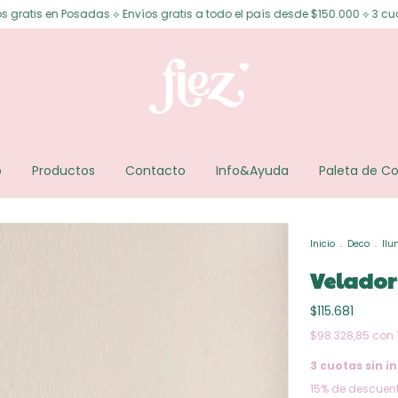
das ⟡ Envíos gratis a todo el país desde $150.000 ⟡ 3 cuotas sin interés 
o
Productos
Contacto
Info&Ayuda
Paleta de Co
Inicio
.
Deco
.
Ilu
Velador 
$115.681
$98.328,85
con
3
cuotas sin in
15% de descuen