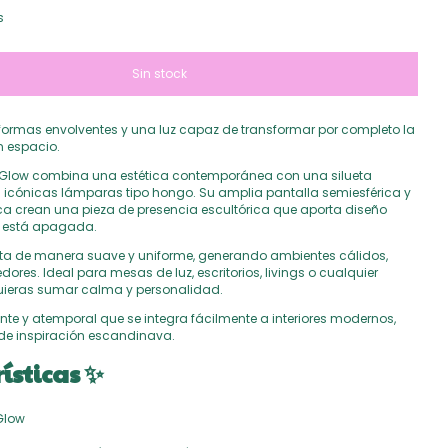
s
 formas envolventes y una luz capaz de transformar por completo la
 espacio.
t Glow combina una estética contemporánea con una silueta
s icónicas lámparas tipo hongo. Su amplia pantalla semiesférica y
ica crean una pieza de presencia escultórica que aporta diseño
 está apagada.
cta de manera suave y uniforme, generando ambientes cálidos,
ores. Ideal para mesas de luz, escritorios, livings o cualquier
uieras sumar calma y personalidad.
nte y atemporal que se integra fácilmente a interiores modernos,
de inspiración escandinava.
ísticas ✨
Glow