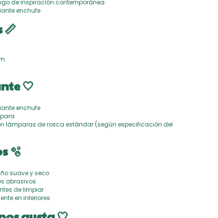
ongo de inspiración contemporánea
iante enchufe
 📏
cm
nte 🤍
iante enchufe
mpara
n lámparas de rosca estándar (según especificación del
)
s 🫧
año suave y seco
os abrasivos
ntes de limpiar
ente en interiores
nos gusta 🤍