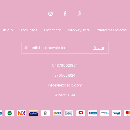
Inicio
Productos
Contacto
Info&Ayuda
Paleta de Colores
543765021824
3765021824
info@fiezdeco.com
Alberdi 894