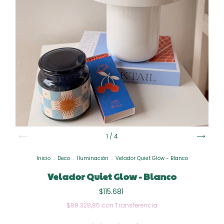
1
/
4
Inicio
.
Deco
.
Iluminación
.
Velador Quiet Glow - Blanco
Velador Quiet Glow - Blanco
$115.681
$98.328,85
con
Transferencia