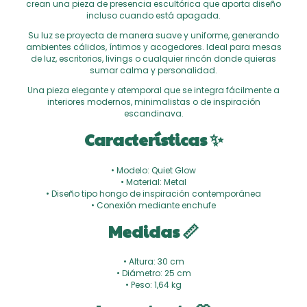
crean una pieza de presencia escultórica que aporta diseño
incluso cuando está apagada.
Su luz se proyecta de manera suave y uniforme, generando
ambientes cálidos, íntimos y acogedores. Ideal para mesas
de luz, escritorios, livings o cualquier rincón donde quieras
sumar calma y personalidad.
Una pieza elegante y atemporal que se integra fácilmente a
interiores modernos, minimalistas o de inspiración
escandinava.
Características ✨
• Modelo: Quiet Glow
• Material: Metal
• Diseño tipo hongo de inspiración contemporánea
• Conexión mediante enchufe
Medidas 📏
• Altura: 30 cm
• Diámetro: 25 cm
• Peso: 1,64 kg