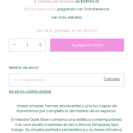
3
cuotas sin interés
de $38560,33
15% de descuento
pagando con Transferencia
Ver más detalles
¡No te lo pierdas, es el último!
Cambiar CP
Entregas para el CP:
Medios de envío
Calcular
No sé mi código postal
Líneas simples, formas envolventes y una luz capaz de
transformar por completo la atmósfera de un espacio.
El Velador Quiet Glow combina una estética contemporánea
con una silueta inspirada en las icónicas lámparas tipo
hongo. Su amplia pantalla semiesférica y su base cilíndrica